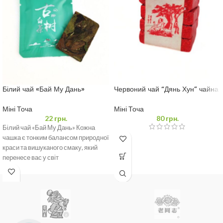
Білий чай «Бай Му Дань»
Червоний чай “Дянь Хун” чайна
пресований
плитка 4 шт
Міні Точа
Міні Точа
22
грн.
80
грн.
Білий чай «Бай Му Дань» Кожна
чашка є тонким балансом природної
краси та вишуканого смаку, який
перенесе вас у світ