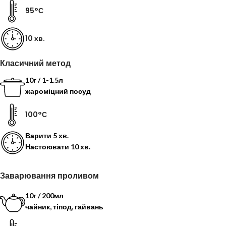
95°С
10 хв.
Класичний метод
10г / 1-1.5л
жароміцний посуд
100°С
Варити
5 хв.
Настоювати
10 хв.
Заварювання проливом
10г / 200мл
чайник, тіпод, гайвань