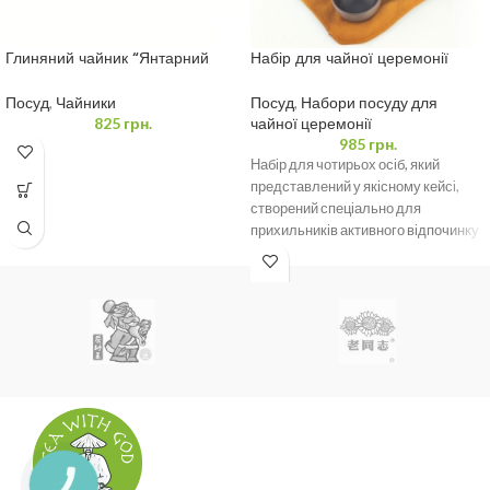
Глиняний чайник “Янтарний
Набір для чайної церемонії
Тигр” 350 мл
синій овал футляр, чайник 160
мл і 4 піали 35 мл
Посуд
,
Чайники
Посуд
,
Набори посуду для
825
грн.
чайної церемонії
985
грн.
Набір для чотирьох осіб, який
представлений у якісному кейсі,
створений спеціально для
прихильників активного відпочинку
та справжніх цінителів естетики.
Цей