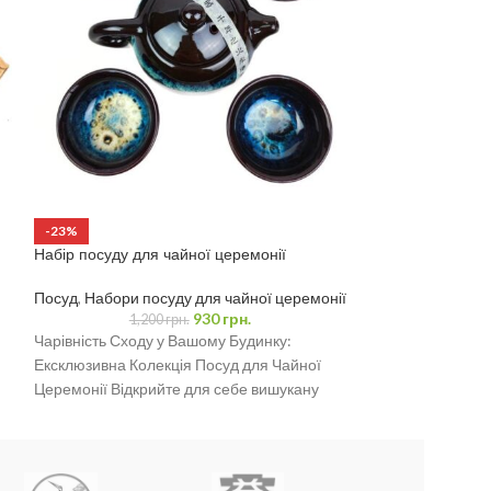
-23%
РОЗПРОДАНО
Набір посуду для чайної церемонії
Піала для чаюва
100 мл
Посуд
,
Набори посуду для чайної церемонії
Посуд
,
Піали
930
грн.
1,200
грн.
Чарівність Сходу у Вашому Будинку:
Стильна китайськ
Ексклюзивна Колекція Посуд для Чайної
– чудовий вибір 
Церемонії Відкрийте для себе вишукану
поціновувачів ча
колекцію посуду, спеціально створену для
для чаювання у в