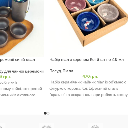
ремонії синій овал
Набір піал з коропом Коі 6 шт по 40 мл
мл і 4 піали 35 мл
Посуд
,
Піали
у для чайної церемонії
470
грн.
5
грн.
Набір керамічних чайних піал із об’ємною
сіб, який
фігуркою коропа Коі. Ефектний стиль
сному кейсі, створений
“кракле” та яскраві кольори роблять кожну
ильників активного
чашу унікальною. Ідеально
ніх цінителів естетики.