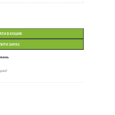
АТИ В КОШИК
ПИТИ ЗАРАЗ
ажань
араз!