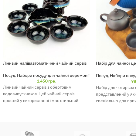
Лінивий напівавтоматичний чайний сервіз
Набір для чайної це
футляр, чайник 160 
Посуд
,
Набори посуду для чайної церемонії
Посуд
,
Набори посуд
1,450
грн.
98
Лінивий чайний сервіз з обертовим
Набір для чотирьох о
водовипускником Цей чайний сервіз
представлений у які
простий у використанні і має стильний
спеціально для прих
дизайн, який чудово доповнить будь-яку
відпочинку та справж
Цей