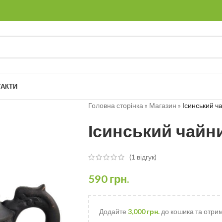
ТАКТИ
Головна сторінка
»
Магазин
»
Ісинський ч
Ісинський чайн
(
1
відгук)
590
грн.
Додайте
3,000
грн.
до кошика та отри