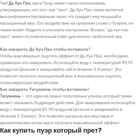
Чай
Да Хун Пао
, как и Пуэр, имеет своих поклонников,
утверждающих, что этот чай “прет”. Да Хун Пао также является
высокоферментированным чаем, что придает ему мощный и
насыщенный вкус. Его воздействие на организм схоже с Пуэром, он
также может бодрить и улучшать настроение. Вопрос “да хун пао
прет” имеет положительный ответ для многих любителей чая.
Как заварить Да Хун Пао чтобы вставило?
Чтобы максимально ощутить эффект от Да Хун Пао, необходимо
правильно его заваривать. Используйте воду с температурой 90-95
градусов Цельсия и заваривайте чай в течение 3-4 минут. Это
позволит получить насыщенный вкус и максимально ощутить
стимулирующее воздействие.
Как заварить Тигуанинь чтобы вставило?
Тигуанинь
— это один из самых популярных улунов, который также
может оказывать бодрящее действие. Для заваривания используйте
воду с температурой 85-90 градусов Цельсия и заваривайте в
течение 2-3 минут. Это позволит раскрыть все вкусовые и
ароматические нотки чая и получить максимальный эффект.
Как купить пуэр который прет?