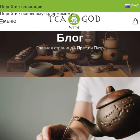
РУС.
Перейти к навигации
Перейти к основному содержимому
МЕНЮ
Блог
Главная страница
»
Прет ли Пуэр
БЕЗ РУБРИКИ
Прет ли Пуэр
Любовь Троян
Вкл. 13.07.2024