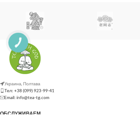
70°С
10 хв.
Заваривание проливом
Украина, Полтава
Тел: +38 (099) 923-99-41
Email: info@tea-tg.com
ОБСЛУЖИВАЕМ
7г /200мл
чайник, типод, гайвань
ПОЛЕЗНЫЕ ССЫЛКИ
СОЦ. СЕТЬ