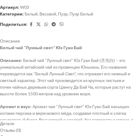
Артикул:
W03
Категории:
Белый
,
Весовой
,
Пуэр
,
Пуэр Белый
Поделиться:
Описание
Белый чай “Лунный свет” Юэ Гуан Бай
Описание:
Белый чай “Лунный свет” Юэ Гуан Бай (月光白) – это
уникальный китайский чай из провинции Юньнань. Его название
переводится как “Белый Лунный Свет”, что отражает его нежный и
светлый характер. Этот чай производится из крупных листьев и
почек чайных деревьев сорта Цзингу Да Бай Ча, которые растут на
высоте более 1500 метров над уровнем моря.
Аромат и вкус:
Аромат чая “Лунный свет” Юэ Гуан Бай насыщен
нотами персика и верескового мёда, создавая плотный и слегка
сладковатый букет. Вкус мягкий и сладкий, без терпкости и горечи, с
Детали
легкой кислинкой и обволакивающим послевкусием.
Отзывы (0)