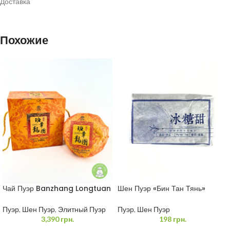
Доставка
Польза:
Такой чай богат витаминами, микроэлементами,
аминокислотами и антиоксидантами. Он освежает, поднимает
настроение, снимает нервное напряжение и комфортно тонизирует.
Похожие
Регулярное употребление этого чая способствует нормализации
давления и общему оздоровлению организма.
Как заваривать Чай
Метод настаивания
10г / 1л
Чай Пуэр Banzhang Longtuan
Шен Пуэр «Бин Тан Тянь»
1 кг
Сладкий 45 грамм
Пуэр
,
Шен Пуэр
,
Элитный Пуэр
Пуэр
,
Шен Пуэр
3,390
грн.
198
грн.