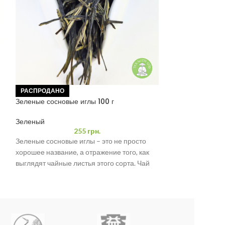
Зеленый чай «Б
РАСПРОДАНО
(Бай Мао Хоу) 1
Зеленые сосновые иглы 100 г
Весовой
,
Зелены
Зеленый
«Беловолосая об
255
грн.
выдающийся сорт
Зеленые сосновые иглы – это не просто
производимого в
хорошее название, а отражение того, как
Беловолосая обе
выглядят чайные листья этого сорта. Чай
сладким вкусом
аккуратно
0