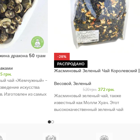
ина дракона 50 грам
-28%
РАСПРОДАНО
авками
Жасминовый Зеленый Чай Королевский |
5
грн.
Молли Хуача, 250 грамм
ый чай «Жемчужный» –
Весовой
,
Зеленый
зведение искусства
372
грн.
520
грн.
в. Изготовлен из самых
Жасминовый зеленый чай, также
источков. Этот
известный как Молли Хуач. Этот
высококачественный зеленый чай
поставляется в удобном пакете весом 25
грамм, где