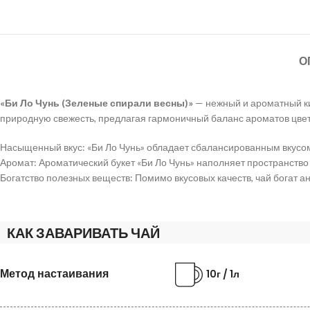
О
«Би Ло Чунь (Зеленые спирали весны)»
— нежный и ароматный кит
природную свежесть, предлагая гармоничный баланс ароматов цвето
Насыщенный вкус: «Би Ло Чунь» обладает сбалансированным вкусом
Аромат: Ароматический букет «Би Ло Чунь» наполняет пространств
Богатство полезных веществ: Помимо вкусовых качеств, чай богат 
КАК ЗАВАРИВАТЬ ЧАЙ
Метод настаивания
10г / 1л