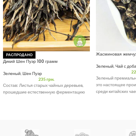
Жасминовая жемчуж
РАСПРОДАНО
Дикий Шен Пуэр 100 грамм
Зеленый
,
Чай с доб
22
Зеленый
,
Шен Пуэр
Зеленый премиальн
235
грн.
это настоящее прои
Состав: Листья старых чайных деревьев,
среди китайских чае
прошедшие естественную ферментацию
молодых и нежных л