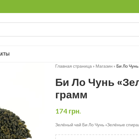
АКТЫ
Главная страница
»
Магазин
»
Би Ло Чунь
Би Ло Чунь «Зе
грамм
174
грн.
Зелёный чай Би Ло Чунь «Зелёные спирал