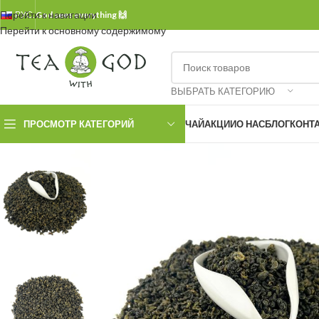
Перейти к навигации
РУС.
God sees everything 🙌
Перейти к основному содержимому
ВЫБРАТЬ КАТЕГОРИЮ
ПРОСМОТР КАТЕГОРИЙ
ЧАЙ
АКЦИИ
О НАС
БЛОГ
КОНТ