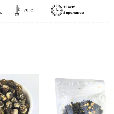
15 сек*
70°С
нь
5 проливов