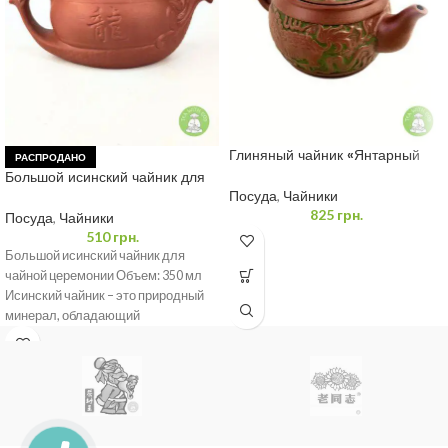
Глиняный чайник «Янтарный
РАСПРОДАНО
Тигр» 350 мл
Большой исинский чайник для
чайной церемонии 350 мл
Посуда
,
Чайники
825
грн.
Посуда
,
Чайники
510
грн.
Большой исинский чайник для
чайной церемонии Объем: 350 мл
Исинский чайник – это природный
минерал, обладающий
уникальными свойствами и
широким