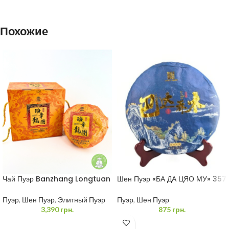
Похожие
Чай Пуэр Banzhang Longtuan
Шен Пуэр «БА ДА ЦЯО МУ» 357
1 кг
грамм
Пуэр
,
Шен Пуэр
,
Элитный Пуэр
Пуэр
,
Шен Пуэр
3,390
грн.
875
грн.