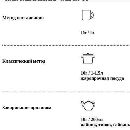
Метод настаивания
10г / 1л
Классический метод
10г / 1-1.5л
жаропрочная посуда
Заваривание проливом
10г / 200мл
чайник, типов, гайвань