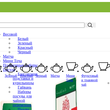
Весовой
Белый
Зеленый
Красный
Черный
Матча
Мини Точа
Подарочные наборы
Посуда
Благовония,
Зеленый
Красный
Черный
Матча
Мини
Фруктовый
подставки и
Точа
и травяной
курильницы
чай
Гайвань
Наборы
посуды для
чайной
церемонии
Пиалы