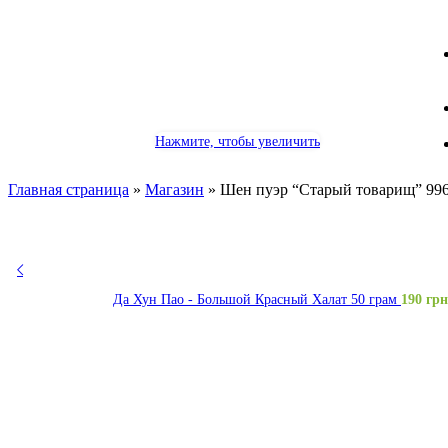
Нажмите, чтобы увеличить
Главная страница
»
Магазин
»
Шен пуэр “Старый товарищ” 99
Да Хун Пао - Большой Красный Халат 50 грам
190
грн