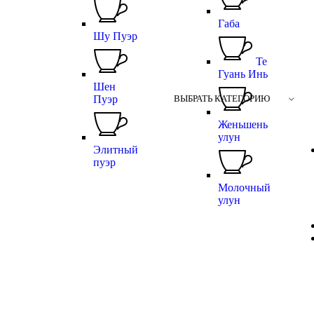
Габа
Шу Пуэр
Те
Гуань Инь
Шен
Пуэр
ВЫБРАТЬ КАТЕГОРИЮ
Женьшень
улун
Элитный
пуэр
Молочный
улун