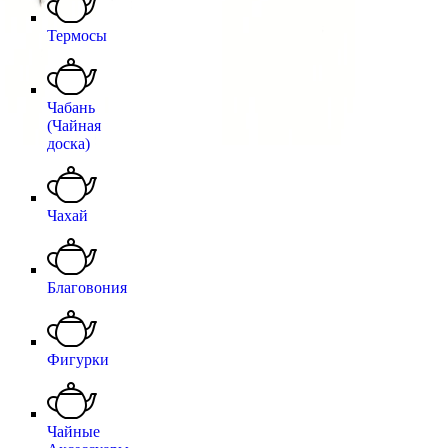
Термосы
Чабань
(Чайная
доска)
Чахай
Благовония
Фигурки
Чайные