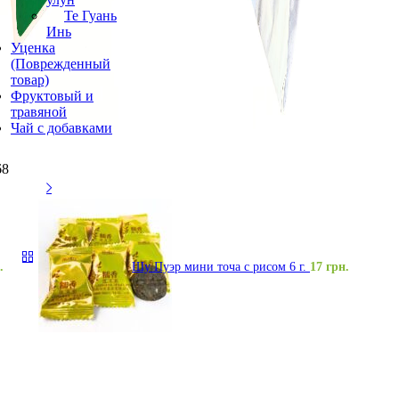
Те Гуань
Инь
Уценка
(Поврежденный
товар)
Фруктовый и
травяной
Чай с добавками
68
.
Шу Пуэр мини точа с рисом 6 г.
17
грн.