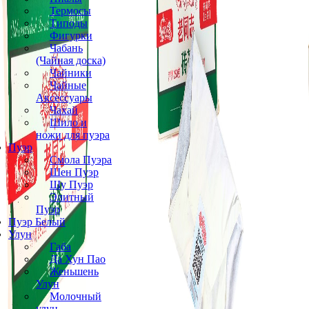
Термосы
Типоды
Фигурки
Чабань
(Чайная доска)
Чайники
Чайные
Аксессуары
Чахай
Шило и
ножи для пуэра
Пуэр
Смола Пуэра
Шен Пуэр
Шу Пуэр
Элитный
Пуэр
Пуэр Белый
Улун
Габа
Да Хун Пао
Женьшень
Улун
Молочный
улун