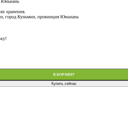
а Юньнань
ях хранения.
ин, город Куньмин, провинция Юньнань
вку!
В КОРЗИНУ
Купить сейчас