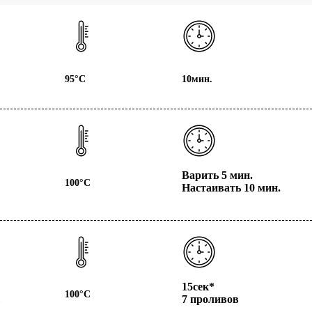
95°С
10мин.
Варить
5 мин.
100°С
Настаивать
10 мин.
15сек*
100°С
7 проливов