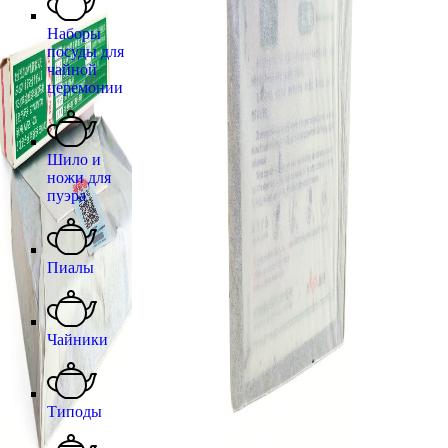
Наборы
посуды для
чайной
церемонии
Шило и
ножи для
пуэра
Пиалы
Чайники
Типоды