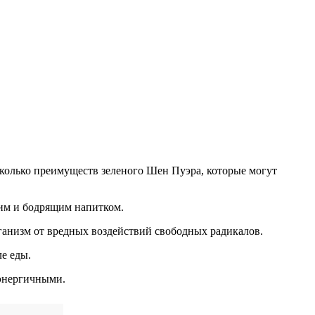
колько преимуществ зеленого Шен Пуэра, которые могут
им и бодрящим напитком.
ганизм от вредных воздействий свободных радикалов.
е еды.
 энергичными.