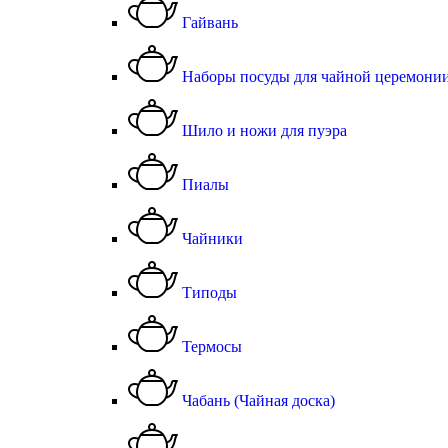
Гайвань
Наборы посуды для чайной церемони
Шило и ножи для пуэра
Пиалы
Чайники
Типоды
Термосы
Чабань (Чайная доска)