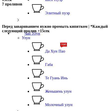
7 проливов
Элитный пуэр
Перед завариванием нужно промыть кипятком |
*
Каждый
следующий пролив
+15сек
Чай Улун
Улун
ТОП
Да Хун Пао
Габа
Те Гуань Инь
Женьшень улун
Молочный улун