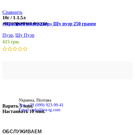
Сравнить
С
10г / 1-1.5л
жаропрочная посуда
«Красный император» Шу пуэр 250 грамм
П
Пуэр
,
Шу Пуэр
П
415
грн.
6
100°С
Украина, Полтава
Тел: +38 (099) 923-99-41
Варить
5 мин.
Email: info@tea-tg.com
Настаивать
10 мин.
ОБСЛУЖИВАЕМ