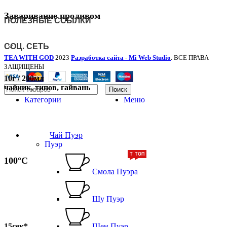
Заваривание проливом
ПОЛЕЗНЫЕ ССЫЛКИ
СОЦ. СЕТЬ
TEA WITH GOD
2023
Разработка сайта - Mi Web Studio
. ВСЕ ПРАВА
ЗАЩИЩЕНЫ
10г / 200мл
чайник, типов, гайвань
Поиск
Категории
Меню
Чай Пуэр
Пуэр
ТОП
ТОП
100°С
Смола Пуэра
Шу Пуэр
15сек*
Шен Пуэр