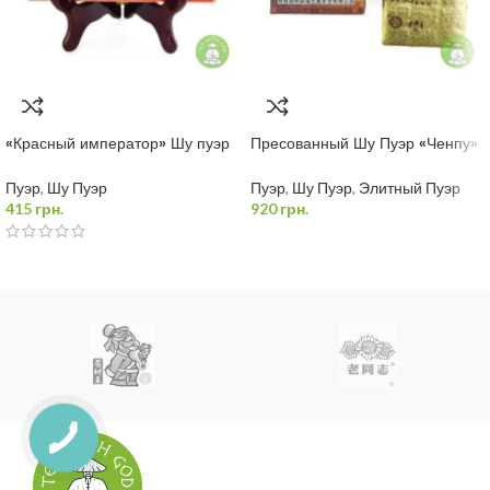
«Красный император» Шу пуэр
Пресованный Шу Пуэр «Ченпу»
250 грамм
200 грамм
Пуэр
,
Шу Пуэр
Пуэр
,
Шу Пуэр
,
Элитный Пуэр
415
грн.
920
грн.