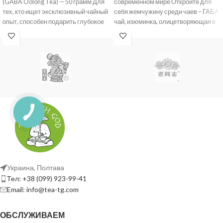
(GABA Oolong Tea) — 50 грамм Для
современном мире Откройте для
тех, кто ищет эксклюзивный чайный
себя жемчужину среди чаев – ГАБА
опыт, способен подарить глубокое
чай, изюминка, олицетворяющая в
себе
Украина, Полтава
Тел: +38 (099) 923-99-41
Email: info@tea-tg.com
ОБСЛУЖИВАЕМ