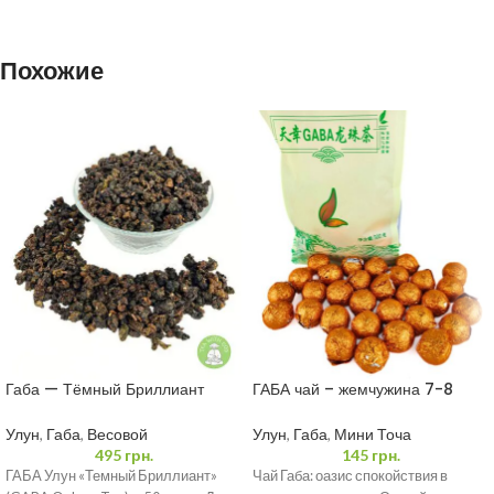
Похожие
Габа — Тёмный Бриллиант
ГАБА чай – жемчужина 7-8
GABA чай Улун 50 грамм
грамм
Улун
,
Габа
,
Весовой
Улун
,
Габа
,
Мини Точа
495
грн.
145
грн.
ГАБА Улун «Темный Бриллиант»
Чай Габа: оазис спокойствия в