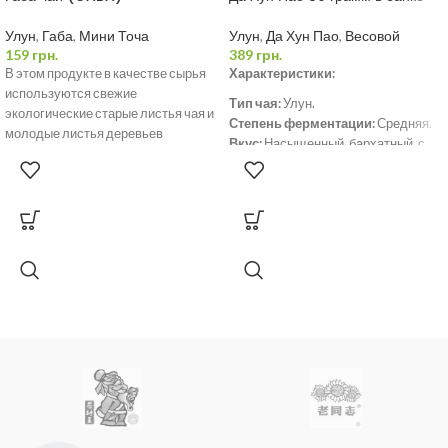
Улун
,
Габа
,
Мини Точа
Улун
,
Да Хун Пао
,
Весовой
159
грн.
389
грн.
В этом продукте в качестве сырья
Характеристики:
используются свежие
Тип чая:
Улун.
экологические старые листья чая и
Степень ферментации:
Средняя.
молодые листья деревьев
Вкус:
Насыщенный, бархатный, с
шелковицы из скользкой
нотами фруктов.
бамбуковой
Аромат:
Пряный, с цветочными и
фруктовыми нотками.
Вес:
80 г.
Упаковка:
Жестяная банка.