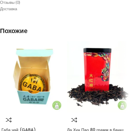
Отзывы (0)
шоколада, дымки и цветов, раскрывающихся по мере заваривания.
Доставка
Согревающее и успокаивающее действие: Этот чай известен своей
способностью согревать тело, успокаивать разум и способствовать
Похожие
расслаблению и гармонии.
Габа чай (GABA)
Да Хун Пао 80 грамм в банке