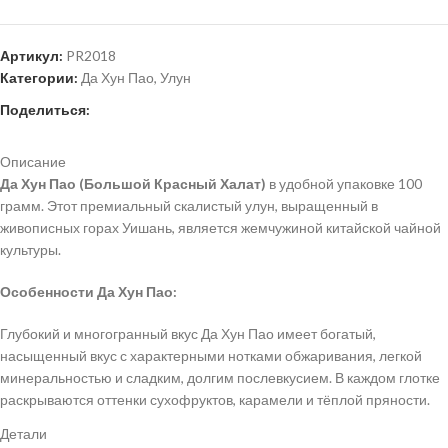
Артикул:
PR2018
Категории:
Да Хун Пао
,
Улун
Поделиться:
Описание
Да Хун Пао (Большой Красный Халат)
в удобной упаковке 100
грамм. Этот премиальный скалистый улун, выращенный в
живописных горах Уишань, является жемчужиной китайской чайной
культуры.
Особенности Да Хун Пао:
Глубокий и многогранный вкус Да Хун Пао имеет богатый,
насыщенный вкус с характерными нотками обжаривания, легкой
минеральностью и сладким, долгим послевкусием. В каждом глотке
раскрываются оттенки сухофруктов, карамели и тёплой пряности.
Детали
Уникальный аромат: Аромат чая сложен и глубок, с нюансами