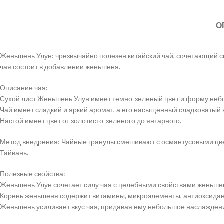
О
Женьшень Улун: чрезвычайно полезен китайский чай, сочетающий сил
чая состоит в добавлении женьшеня.
Описание чая:
Сухой лист Женьшень Улун имеет темно-зеленый цвет и форму неб
Чай имеет сладкий и яркий аромат, а его насыщенный сладковатый
Настой имеет цвет от золотисто-зеленого до янтарного.
Метод внедрения: Чайные гранулы смешивают с османтусовыми цвет
Тайвань.
Полезные свойства:
Женьшень Улун сочетает силу чая с целебными свойствами женьше
Корень женьшеня содержит витамины, микроэлементы, антиоксидант
Женьшень усиливает вкус чая, придавая ему небольшое наслаждение