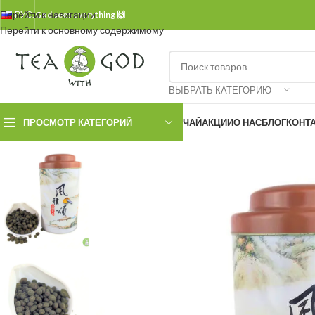
Перейти к навигации
РУС.
God sees everything 🙌
Перейти к основному содержимому
ВЫБРАТЬ КАТЕГОРИЮ
ПРОСМОТР КАТЕГОРИЙ
ЧАЙ
АКЦИИ
О НАС
БЛОГ
КОНТ