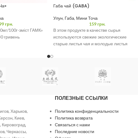
Ча»
Габа чай (GABA)
ча
Улун
,
Габа
,
Мини Точа
99
грн.
159
грн.
0мг/100г-зміст ГАМК»
В этом продукте в качестве сырья
80 гривень
используются свежие экологические
старые листья чая и молодые листья
деревьев шелковицы из скользкой
бамбуковой
ПОЛЕЗНЫЕ ССЫЛКИ
игов, Харьков,
Политика конфиденциальности
ерсон, Киев,
Политика возврата
 Кировоград,
Связаться с нами
ов, Черкассы,
Последние новости