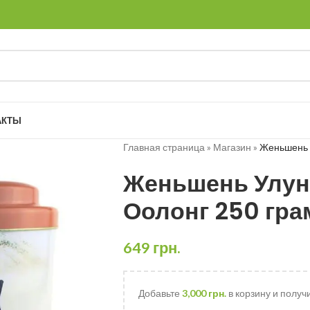
АКТЫ
Главная страница
»
Магазин
»
Женьшень У
Женьшень Улун 
Оолонг 250 гр
649
грн.
Добавьте
3,000
грн.
в корзину и получ