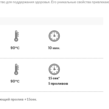
дство для поддержания здоровья. Его уникальные свойства привлека
90°С
10 мин.
15 сек*
90°С
5 проливов
дующий пролив
+15сек.