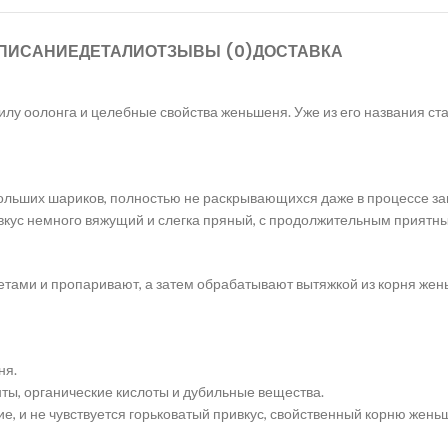
ПИСАНИЕ
ДЕТАЛИ
ОТЗЫВЫ (0)
ДОСТАВКА
у оолонга и целебные свойства женьшеня. Уже из его названия стан
ольших шариков, полностью не раскрывающихся даже в процессе за
 вкус немного вяжущий и слегка пряный, с продолжительным приятн
ами и пропаривают, а затем обрабатывают вытяжкой из корня жень
ня.
ы, органические кислоты и дубильные вещества.
, и не чувствуется горьковатый привкус, свойственный корню жень