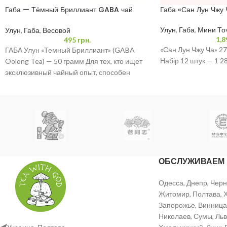
Габа — Тёмный Бриллиант GABA чай
Габа «Сан Лун Чжу 
Улун 50 грамм
Улун
,
Габа
,
Мини То
Улун
,
Габа
,
Весовой
1,8
495
грн.
«Сан Лун Чжу Ча» 27
ГАБА Улун «Темный Бриллиант» (GABA
Набір 12 штук — 1 2
Oolong Tea) — 50 грамм Для тех, кто ищет
эксклюзивный чайный опыт, способен
подарить глубокое
ОБСЛУЖИВАЕМ
Одесса, Днепр, Черн
Житомир, Полтава, Х
Запорожье, Винница,
Николаев, Сумы, Льв