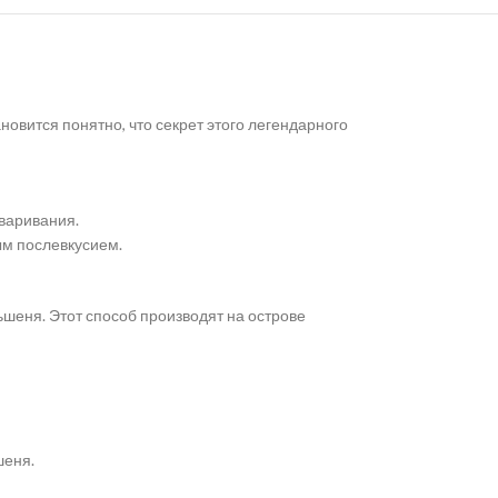
овится понятно, что секрет этого легендарного
варивания.
ым послевкусием.
шеня. Этот способ производят на острове
шеня.