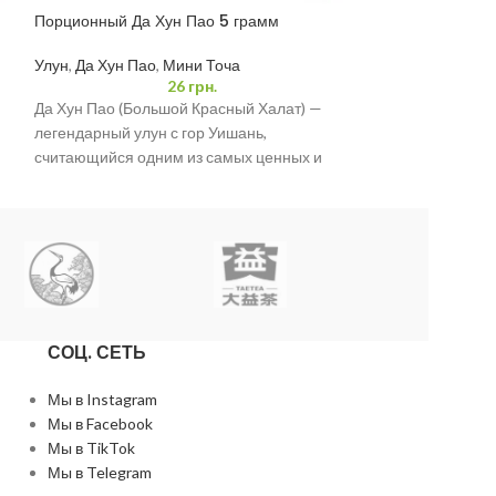
Порционный Да Хун Пао 5 грамм
Порционный Тем
Улун
,
Да Хун Пао
,
Мини Точа
Улун
,
Те Гуань И
26
грн.
Да Хун Пао (Большой Красный Халат) —
«Темный Те Гуань
легендарный улун с гор Уишань,
с богатым и нас
считающийся одним из самых ценных и
характеризуется
известных китайских
сладковатыми от
СОЦ. СЕТЬ
Мы в Instagram
Мы в Facebook
Мы в TikTok
Мы в Telegram