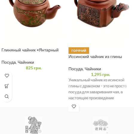
Глиняный чайник «Янтарный
ГОРЯЧИЙ
Тигр» 350 мл
Иссинский чайник из глины
«Мудрый Дракон» 400 мл
Посуда
,
Чайники
825
грн.
Посуда
,
Чайники
1,295
грн.
Уникальный чайник из исинской
глины с драконом – это не просто
посуда для заваривания чая, а
настоящее произведение
искусства. Он