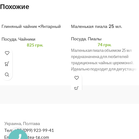
Похожие
Глиняный чайник «Янтарный
Маленькая пиала 25 мл.
Тигр» 350 мл
Посуда
,
Пиалы
Посуда
,
Чайники
74
грн.
825
грн.
Маленькая пиала объемом 25 мл
предназначена для любителей
традиционных чайных церемоний.
Идеально подходит для дегустации
элитного чая или проведения
чайных
Украина, Полтава
Тел: +38 (099) 923-99-41
Email: info@tea-tg.com