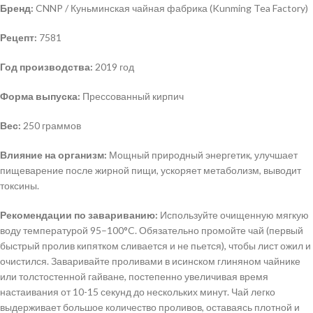
Бренд:
CNNP / Куньминская чайная фабрика (Kunming Tea Factory)
Рецепт:
7581
Год производства:
2019 год
Форма выпуска:
Прессованный кирпич
Вес:
250 граммов
Влияние на организм:
Мощный природный энергетик, улучшает
пищеварение после жирной пищи, ускоряет метаболизм, выводит
токсины.
Рекомендации по завариванию:
Используйте очищенную мягкую
воду температурой 95–100°C. Обязательно промойте чай (первый
быстрый пролив кипятком сливается и не пьется), чтобы лист ожил и
очистился. Заваривайте проливами в исинском глиняном чайнике
или толстостенной гайване, постепенно увеличивая время
настаивания от 10-15 секунд до нескольких минут. Чай легко
выдерживает большое количество проливов, оставаясь плотной и