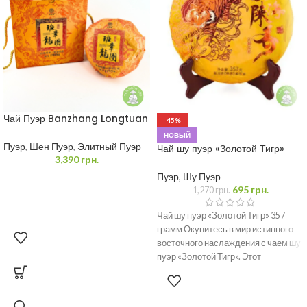
Чай Пуэр Banzhang Longtuan
-45%
1 кг
НОВЫЙ
Пуэр
,
Шен Пуэр
,
Элитный Пуэр
Чай шу пуэр «Золотой Тигр»
3,390
грн.
357 грамм.
Пуэр
,
Шу Пуэр
695
грн.
1,270
грн.
Чай шу пуэр «Золотой Тигр» 357
грамм Окунитесь в мир истинного
восточного наслаждения с чаем шу
пуэр «Золотой Тигр». Этот