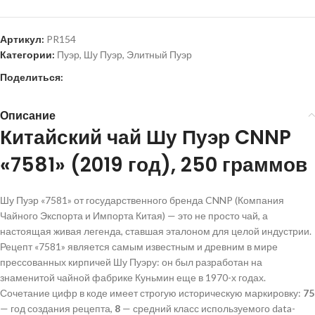
Артикул:
PR154
Категории:
Пуэр
,
Шу Пуэр
,
Элитный Пуэр
Поделиться:
Описание
Китайский чай Шу Пуэр CNNP
«7581» (2019 год), 250 граммов
Шу Пуэр «7581» от государственного бренда CNNP (Компания
Чайного Экспорта и Импорта Китая) — это не просто чай, а
настоящая живая легенда, ставшая эталоном для целой индустрии.
Рецепт «7581» является самым известным и древним в мире
прессованных кирпичей Шу Пуэру: он был разработан на
знаменитой чайной фабрике Куньмин еще в 1970-х годах.
Сочетание цифр в коде имеет строгую историческую маркировку:
75
— год создания рецепта,
8
— средний класс используемого data-