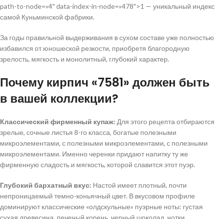
path-to-node=»4″ data-index-in-node=»478″>1 — уникальный индекс
самой Куньминской фабрики.
За годы правильной выдерживания в сухом составе уже полностью
избавился от юношеской резкости, приобретя благородную
зрелость, мягкость и монолитный, глубокий характер.
Почему кирпич «7581» должен быть
в вашей коллекции?
Классический фирменный купаж:
Для этого рецепта отбираются
зрелые, сочные листья 8-го класса, богатые полезными
микроэлементами, с полезными микроэлементами, с полезными
микроэлементами. Именно черенки придают напитку ту же
фирменную сладость и мягкость, которой славится этот пуэр.
Глубокий бархатный вкус:
Настой имеет плотный, почти
непроницаемый темно-коньячный цвет. В вкусовом профиле
доминируют классические «олдскульные» пуэрные ноты: густая
сухая древесина, печеный корень, черный шоколад, нотки