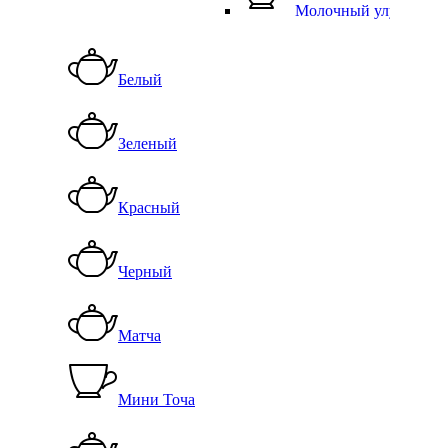
Молочный улун
Белый
Зеленый
Красный
Черный
Матча
Мини Точа