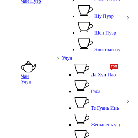
Чай Пуэр
Шу Пуэр
Шен Пуэр
Элитный пуэр
Улун
ТОП
Да Хун Пао
Чай
Улун
Габа
Те Гуань Инь
Женьшень улун