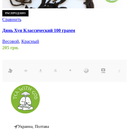
С
РАСПРОДАНО
Сравнить
К
Дянь Хун Классический 100 грамм
К
Весовой
,
Красный
2
205
грн.
Украина, Полтава