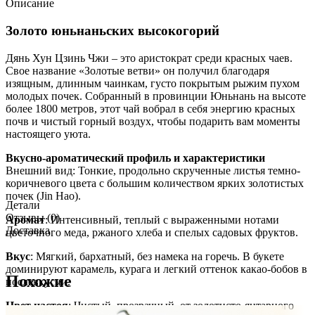
Описание
Золото юньнаньских высокогорий
Дянь Хун Цзинь Чжи – это аристократ среди красных чаев.
Свое название «Золотые ветви» он получил благодаря
изящным, длинным чаинкам, густо покрытым рыжим пухом
молодых почек. Собранный в провинции Юньнань на высоте
более 1800 метров, этот чай вобрал в себя энергию красных
почв и чистый горный воздух, чтобы подарить вам моменты
настоящего уюта.
Вкусно-ароматический профиль и характеристики
Внешний вид: Тонкие, продольно скрученные листья темно-
коричневого цвета с большим количеством ярких золотистых
почек (Jin Hao).
Детали
Отзывы (0)
Аромат
: Интенсивный, теплый с выраженными нотами
Доставка
цветочного меда, ржаного хлеба и спелых садовых фруктов.
Вкус
: Мягкий, бархатный, без намека на горечь. В букете
доминируют карамель, курага и легкий оттенок какао-бобов в
Похожие
послевкусии.
Цвет настоя
: Чистый, прозрачный, от золотисто-янтарного