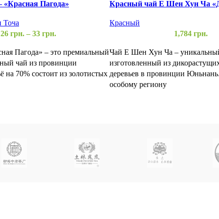
 «Красная Пагода»
Красный чай Е Шен Хун Ча «Д
, Лилия, Пион) 6-7 грамм
357 грамм
 Точа
Красный
26
грн.
–
33
грн.
1,784
грн.
ная Пагода» – это премиальный
Чай Е Шен Хун Ча – уникальны
сный чай из провинции
изготовленный из дикорастущи
 на 70% состоит из золотистых
деревьев в провинции Юньнань.
особому региону