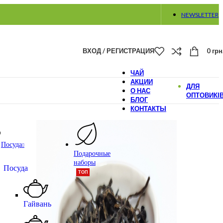
NEWSLETTER
ВХОД / РЕГИСТРАЦИЯ
0
грн
ЧАЙ
АКЦИИ
ДЛЯ
О НАС
ОПТОВИКІ
БЛОГ
КОНТАКТЫ
Посуда
Подарочные
наборы
Посуда
ТОП
Гайвань