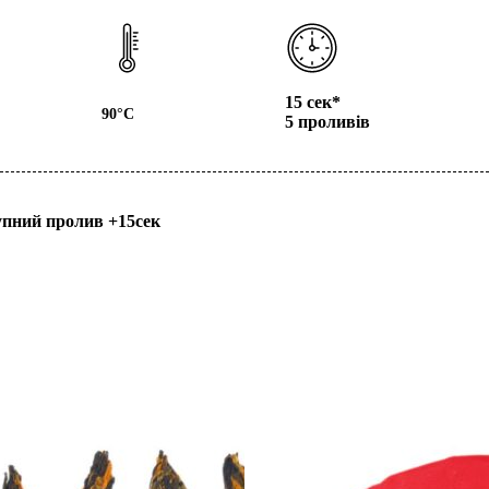
15 сек*
90°С
5 проливів
упний пролив
+15сек