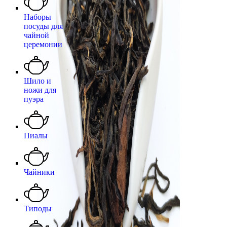
Наборы
посуды для
чайной
церемонии
Шило и
ножи для
пуэра
Пиалы
Чайники
Типоды