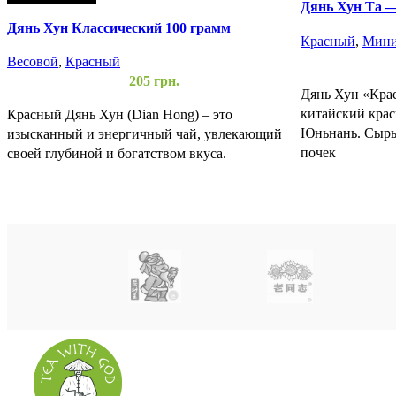
Дянь Хун Та —
(Классическая
Дянь Хун Классический 100 грамм
Красный
,
Мини
Весовой
,
Красный
205
грн.
Дянь Хун «Крас
китайский кра
Красный Дянь Хун (Dian Hong) – это
Юньнань. Сырьё
изысканный и энергичный чай, увлекающий
почек
своей глубиной и богатством вкуса.