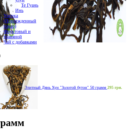
Те Гуань
Инь
Уценка
(Поврежденный
товар)
Фруктовый и
травяной
Чай с добавками
м
Элитный Дянь Хун "Золотой бутон" 50 грамм
295
грн.
грамм