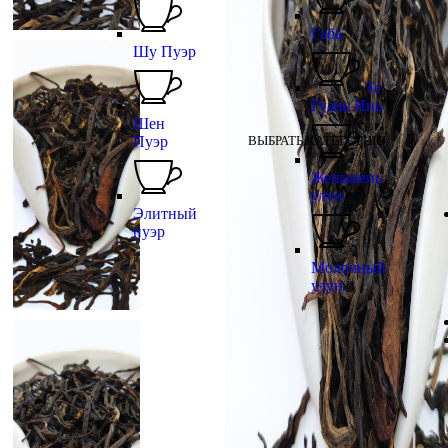
Габа
Шу Пуэр
Те
Гуань Инь
Шен
Пуэр
ВЫБРАТЬ КАТЕГОРИЮ
Женьшень
улун
Элитный
пуэр
Молочный
улун