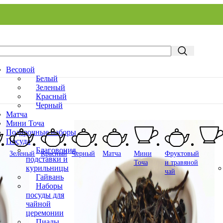
Весовой
Белый
Зеленый
Красный
Черный
Матча
Мини Точа
Подарочные наборы
Посуда
Благовония,
Зеленый
Красный
Черный
Матча
Мини
Фруктовый
подставки и
Точа
и травяной
курильницы
чай
Гайвань
Наборы
посуды для
чайной
церемонии
Пиалы