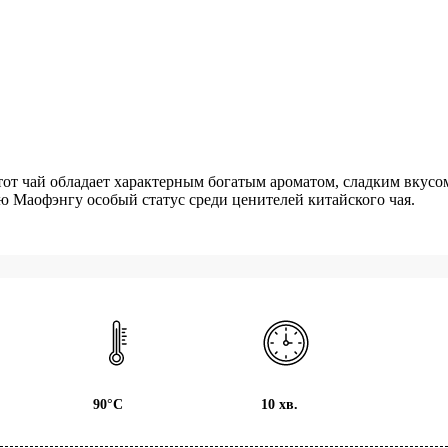
тот чай обладает характерным богатым ароматом, сладким вкусо
ю Маофэнгу особый статус среди ценителей китайского чая.
90°С
10 хв.