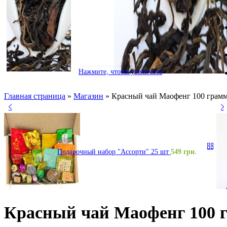
Нажмите, чтобы увеличить
Главная страница
»
Магазин
»
Красный чай Маофенг 100 грам
Подарочный набор "Ассорти" 25 шт
549
грн.
Красный чай Маофенг 100 