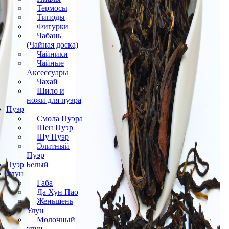
Термосы
Типоды
Фигурки
Чабань
(Чайная доска)
Чайники
Чайные
Аксессуары
Чахай
Шило и
ножи для пуэра
Пуэр
Смола Пуэра
Шен Пуэр
Шу Пуэр
Элитный
Пуэр
Пуэр Белый
Улун
Габа
Да Хун Пао
Женьшень
Улун
Молочный
улун