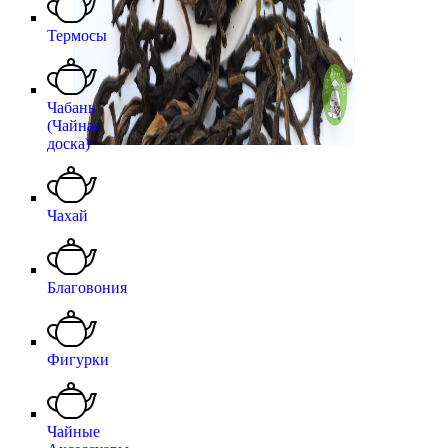
Термосы
Чабань
(Чайная
доска)
Чахай
Благовония
Фигурки
Чайные