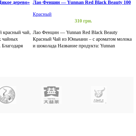
икое дерево»
Лао Фенцин — Yunnan Red Black Beauty 100
грамм
Красный
310
грн.
Б
й красный чай,
Лао Фенцин — Yunnan Red Black Beauty
х чайных
Красный Чай из Юньнани – с ароматом молока
к
 Благодаря
и шоколада Название продукта: Yunnan
с