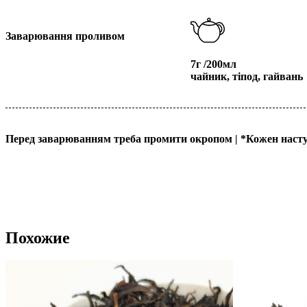
Заварювання проливом
7г /200мл
чайник, тіпод, гайвань
Перед заварюванням треба промити окропом |
*
Кожен наст
Похожие