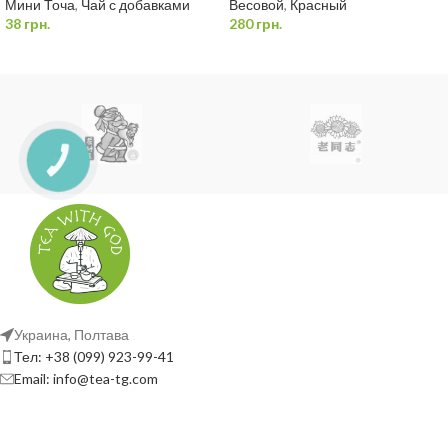
Мини Точа
,
Чай с добавками
Весовой
,
Красный
38
грн.
280
грн.
15сек*
7 проливов
Перед завариванием нужно промыть кипятком |
*
Каждый
следующий пролив
+15сек
Украина, Полтава
Тел: +38 (099) 923-99-41
Email: info@tea-tg.com
ОБСЛУЖИВАЕМ