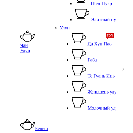
Шен Пуэр
Элитный пуэр
Улун
ТОП
Да Хун Пао
Чай
Улун
Габа
Те Гуань Инь
Женьшень улун
Молочный улун
Белый