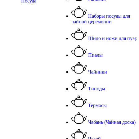
Посуда
Наборы посуды для
чайной церемонии
Шило и ножи для пуэр
Пиалы
Чайники
Типоды
Термосы
Чабань (Чайная доска)
Чахай