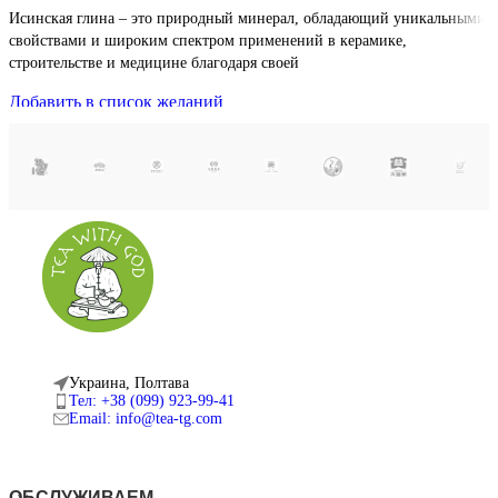
Исинская глина – это природный минерал, обладающий уникальными
М
свойствами и широким спектром применений в керамике,
т
строительстве и медицине благодаря своей
э
Добавить в список желаний
Д
В корзину
В
Быстрый просмотр
Б
Украина, Полтава
Тел: +38 (099) 923-99-41
Email: info@tea-tg.com
ОБСЛУЖИВАЕМ