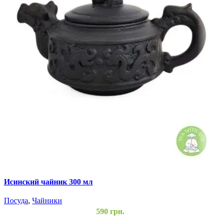
Исинский чайник 300 мл
М
Посуда
,
Чайники
П
590
грн.