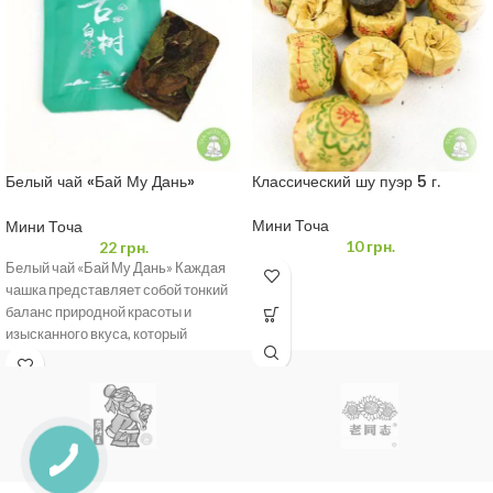
Белый чай «Бай Му Дань»
Классический шу пуэр 5 г.
пресований
Мини Точа
Мини Точа
10
грн.
22
грн.
Белый чай «Бай Му Дань» Каждая
чашка представляет собой тонкий
баланс природной красоты и
изысканного вкуса, который
перенесет вас в