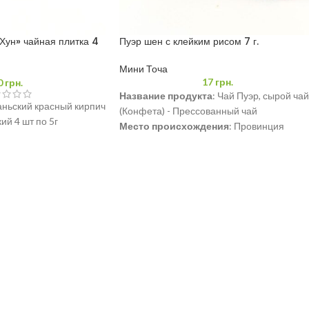
Хун» чайная плитка 4
Пуэр шен с клейким рисом 7 г.
Мини Точа
17
грн.
0
грн.
Название продукта
: Чай Пуэр, сырой чай
ньский красный кирпич
(Конфета) - Прессованный чай
й 4 шт по 5г
Место происхождения
: Провинция
Юньнань.
Основное сырье
: крупнолистовой
высушенный на солнце зеленый чай
Юньнань, Клейкий рис с ароматными
листьями
Содержимое нетто
: 7 грамм
Среда хранения
: Вентилируемая, сухая,
при низкой температуре, без запаха.
ПОЛЕЗНЫЕ ССЫЛКИ
Срок годности
: Пуэр можно хранить дол
при соблюдении условий хранения.
игов, Харьков,
Политика конфиденциальности
Производитель
: Pu'er Jindian Tea Co., Ltd
ерсон, Киев,
Политика возврата
Дата производства
: 2023 год