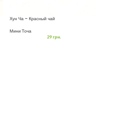
Хун Ча – Красный чай
Шен пуэр «Золот
Мини Точа
Мини Точа
29
грн.
СОЦ. СЕТЬ
го
Мы в Instagram
.
Мы в Facebook