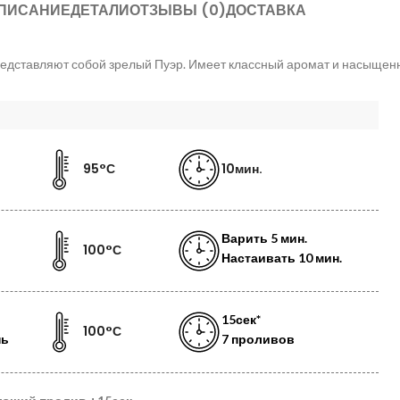
ПИСАНИЕ
ДЕТАЛИ
ОТЗЫВЫ (0)
ДОСТАВКА
едставляют собой зрелый Пуэр. Имеет классный аромат и насыщенн
95°С
10мин.
Варить
5 мин.
100°С
Настаивать
10 мин.
15сек*
100°С
нь
7 проливов