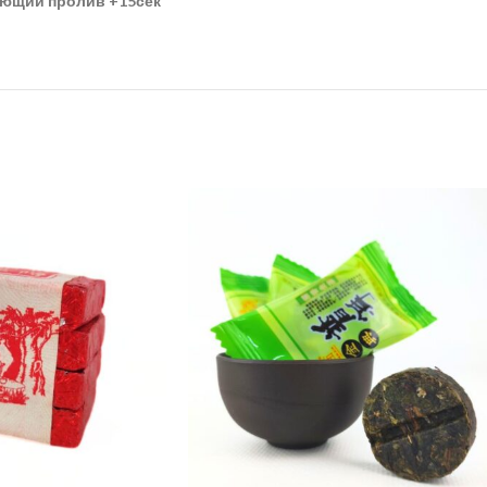
ующий пролив
+15сек