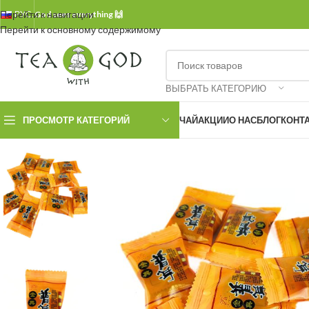
Перейти к навигации
РУС.
God sees everything 🙌
Перейти к основному содержимому
ВЫБРАТЬ КАТЕГОРИЮ
ПРОСМОТР КАТЕГОРИЙ
ЧАЙ
АКЦИИ
О НАС
БЛОГ
КОНТ