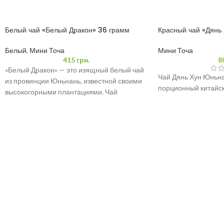
Белый чай «Белый Дракон» 36 грамм
Красный чай «Дянь 
(3*12)
шт
Белый
,
Мини Точа
Мини Точа
415
грн.
8
«Белый Дракон» — это изящный белый чай
Чай Дянь Хун Юньна
из провинции Юньнань, известной своими
порционный китайски
высокогорными плантациями. Чай
изготовлен из молодых почек, что
ОБСЛУЖИВАЕМ
Одесса, Днепр, Черн
Житомир, Полтава, Х