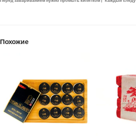
Перед завариванием нужно промыть кипятком |
*
Каждый след
Похожие