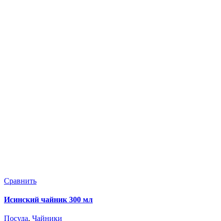
Сравнить
С
Исинский чайник 300 мл
Н
Посуда
,
Чайники
П