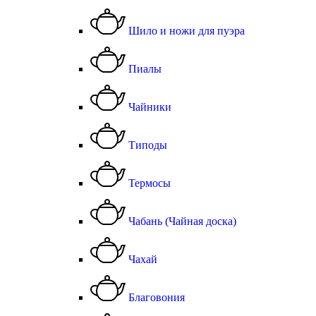
Шило и ножи для пуэра
Пиалы
Чайники
Типоды
Термосы
Чабань (Чайная доска)
Чахай
Благовония