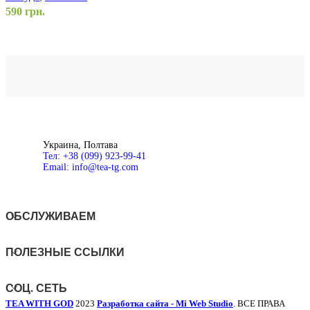
590
грн.
6
Добавить в список желаний
Д
В корзину
В
Быстрый просмотр
Б
Украина, Полтава
Тел: +38 (099) 923-99-41
Email: info@tea-tg.com
ОБСЛУЖИВАЕМ
ПОЛЕЗНЫЕ ССЫЛКИ
СОЦ. СЕТЬ
TEA WITH GOD
2023
Разработка сайта - Mi Web Studio
. ВСЕ ПРАВА