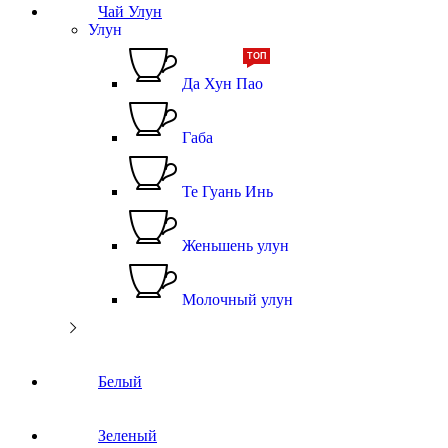
Чай Улун
Улун
ТОП
Да Хун Пао
Габа
Те Гуань Инь
Женьшень улун
Молочный улун
Белый
Зеленый