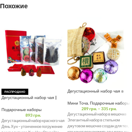
Похожие
Дегустационный набор чая в
РАСПРОДАНО
мешочке – Белый чай и Пуэр
Дегустационный набор чая |
Красный чай Дянь Хун
Мини Точа
,
Подарочные наборы
289
грн.
–
335
грн.
Подарочные наборы
Дегустационный набор в мешочке
893
грн.
Элегантный набор в стильном
Дегустационный набор красного чая
джутовом мешочке создан для тех,
Дянь Хун – утонченное погружение
кто хочет познакомиться с разными