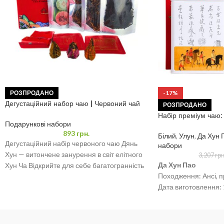
РОЗПРОДАНО
-17%
Дегустаційний набор чаю | Червоний чай
РОЗПРОДАНО
Дянь Хун
Набір преміум чаю:
Подарункові набори
Інь Чжень (2х250г)
893
грн.
Білий
,
Улун
,
Да Хун 
Дегустаційний набір червоного чаю Дянь
набори
Хун — витончене занурення в світ елітного
3,207
грн
Да Хун Пао
Хун Ча Відкрийте для себе багатогранність
Походження: Ансі, п
червоного чаю
Дата виготовлення: 
Вага: 250 грам
Бай Хао Інь Чжень
Походження: Юньн