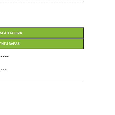
АТИ В КОШИК
ПИТИ ЗАРАЗ
ажань
араз!