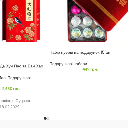
Набір пуерів на подарунок 15 шт
Подарункові набори
 Да Хун Пао та Бай Хао
449
грн.
Пао
,
Подарункові
2,650
грн.
.
ровінція Фуцзянь
18.02.2025
ань