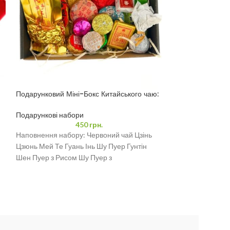
Подарунковий Міні-Бокс Китайського чаю:
Подарунковий на
Пуер, Улун, Білий, Червоний
“Скарби Піднебе
Подарункові набори
Подарункові наб
450
грн.
Наповнення набору: Червоний чай Цзінь
Подарунковий на
Цзюнь Мей Те Гуань Інь Шу Пуер Гунтін
включає 16 видів
Шен Пуер з Рисом Шу Пуер з
порцій смоли пуер
шен