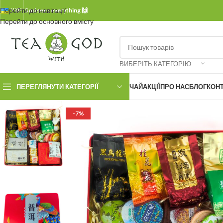
Перейти до навігації
УКР.
God sees everything 🙌
Перейти до основного вмісту
ВИБЕРІТЬ КАТЕГОРІЮ
ПЕРЕГЛЯНУТИ КАТЕГОРІЇ
ЧАЙ
АКЦІЇ
ПРО НАС
БЛОГ
КОН
-7%