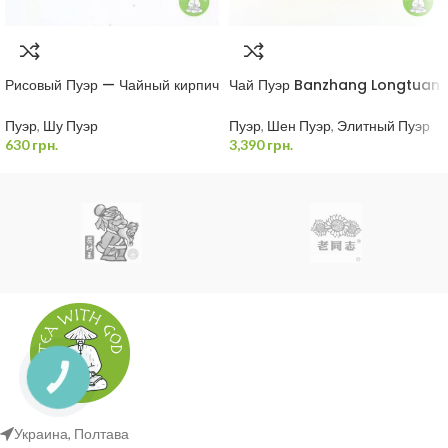
Рисовый Пуэр — Чайный кирпич
Чай Пуэр Banzhang Longtuan
Мэнхай 250 грамм
1 кг
Пуэр
,
Шу Пуэр
Пуэр
,
Шен Пуэр
,
Элитный Пуэр
630
грн.
3,390
грн.
Украина, Полтава