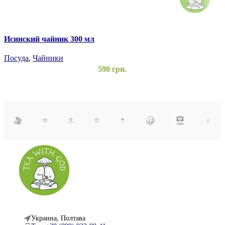
Исинский чайник 300 мл
М
Посуда
,
Чайники
П
590
грн.
Украина, Полтава