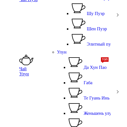
Шу Пуэр
Шен Пуэр
Элитный пуэр
Улун
ТОП
Да Хун Пао
Чай
Улун
Габа
Те Гуань Инь
Женьшень улун