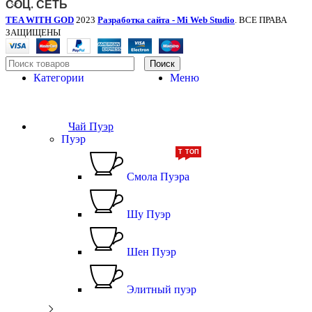
СОЦ. СЕТЬ
TEA WITH GOD
2023
Разработка сайта - Mi Web Studio
. ВСЕ ПРАВА
ЗАЩИЩЕНЫ
Поиск
Категории
Меню
Чай Пуэр
Пуэр
ТОП
ТОП
Смола Пуэра
Шу Пуэр
Шен Пуэр
Элитный пуэр