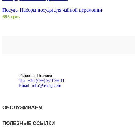
Посуда
,
Наборы посуды для чайной церемонии
695
грн.
Д
В
Б
Добавить в список желаний
В корзину
Быстрый просмотр
Украина, Полтава
Тел: +38 (099) 923-99-41
Email: info@tea-tg.com
ОБСЛУЖИВАЕМ
ПОЛЕЗНЫЕ ССЫЛКИ