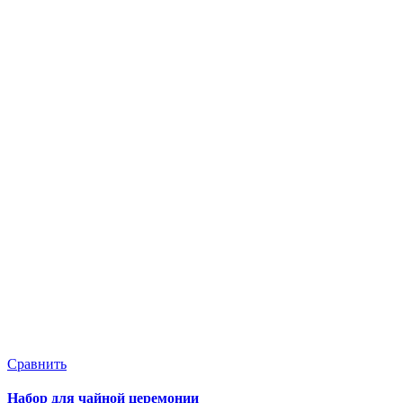
С
П
Сравнить
П
3
Набор для чайной церемонии