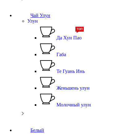
Чай Улун
Улун
ТОП
Да Хун Пао
Габа
Те Гуань Инь
Женьшень улун
Молочный улун
Белый