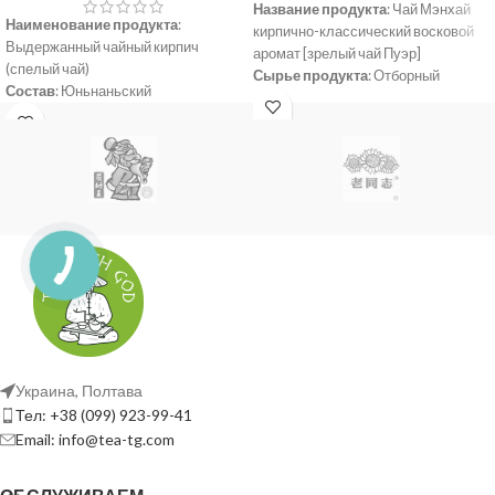
Название продукта
: Чай Мэнхай
Наименование продукта
:
кирпично-классический восковой
Выдержанный чайный кирпич
аромат [зрелый чай Пуэр]
(спелый чай)
Сырье продукта
: Отборный
Состав
: Юньнаньский
крупнолистовой высушенный на
крупнолистовой высушенный на
солнце чай Мэнхай.
солнце зеленый чай.
Место происхождения
: провинция
Содержимое нетто
: 250г
Юньнань, префектура
Происхождение
: Куньмин,
Сишуанбаньна, уезд Мэнхай.
Юньнань
Условия хранения
: Хранить в
Дата сырья
: 2009 год
вентилируемых, прохладных,
Дата изготовления:
2017 год
сухих, без запаха и загрязнений
условиях и избегать воздействия
солнечных лучей.
Срок годности
: Подходит для
длительного хранения при
соответствующих условиях
хранения.
Украина, Полтава
Производитель
: Чайная фабрика
Тел: +38 (099) 923-99-41
Youfu округа Мэнхай
Email: info@tea-tg.com
Вес нетто
: 250 г
Дата производства:
6 октября 2016