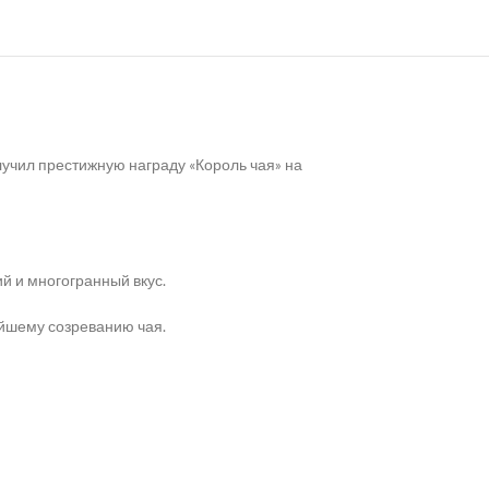
лучил престижную награду «Король чая» на
ий и многогранный вкус.
йшему созреванию чая.