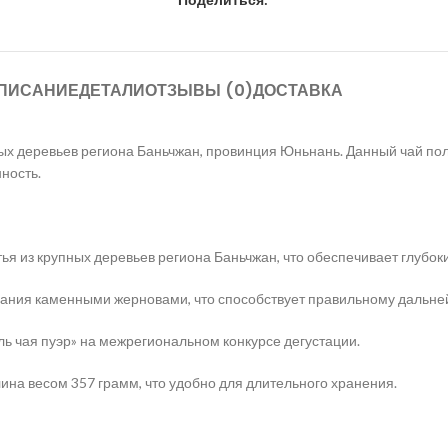
ПИСАНИЕ
ДЕТАЛИ
ОТЗЫВЫ (0)
ДОСТАВКА
ных деревьев региона Баньчжан, провинция Юньнань. Данный чай по
нность.
тья из крупных деревьев региона Баньчжан, что обеспечивает глубок
ания каменными жерновами, что способствует правильному дальне
ль чая пуэр» на межрегиональном конкурсе дегустации.
ина весом 357 грамм, что удобно для длительного хранения.