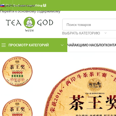
Перейти к навигации
РУС.
God sees everything 🙌
Перейти к основному содержимому
ВЫБРАТЬ КАТЕГОРИЮ
ПРОСМОТР КАТЕГОРИЙ
ЧАЙ
АКЦИИ
О НАС
БЛОГ
КОНТ