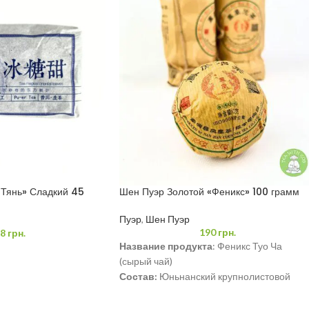
 Тянь» Сладкий 45
Шен Пуэр Золотой «Феникс» 100 грамм
Пуэр
,
Шен Пуэр
190
грн.
8
грн.
Название продукта
: Феникс Туо Ча
(сырый чай)
Состав:
Юньнанский крупнолистовой
высушенный на солнце зеленый чай.
Вес
: 100 грамм