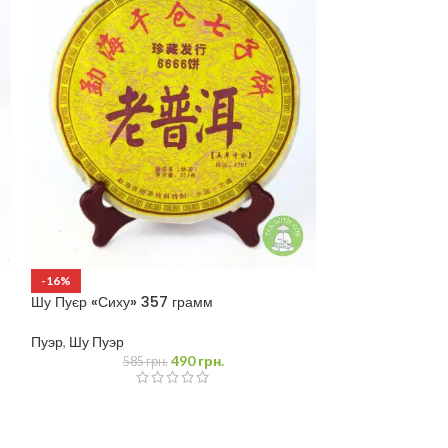
Шу Пуэр «Золот
-16%
Насыщенный 25
Шу Пуєр «Сиху» 357 грамм
Пуэр
,
Шу Пуэр
Пуэр
,
Шу Пуэр
490
грн.
585
грн.