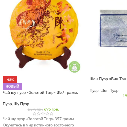
Шен Пуэр «Бин Тан
-45%
грамм
НОВЫЙ
Пуэр
,
Шен Пуэр
Чай шу пуэр «Золотой Тигр» 357 грамм.
19
Пуэр
,
Шу Пуэр
695
грн.
1,270
грн.
Чай шу пуэр «Золотой Тигр» 357 грамм
Окунитесь в мир истинного восточного