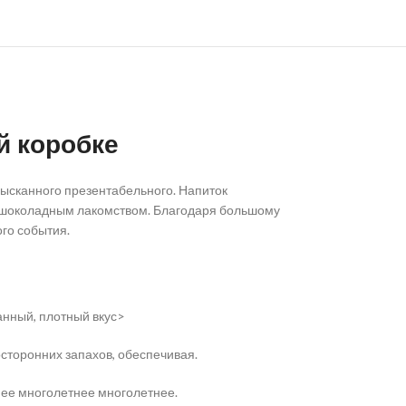
й коробке
зысканного презентабельного. Напиток
 шоколадным лакомством. Благодаря большому
го события.
анный, плотный вкус>
сторонних запахов, обеспечивая.
нее многолетнее многолетнее.