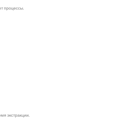
ет процессы.
емя экстракции.