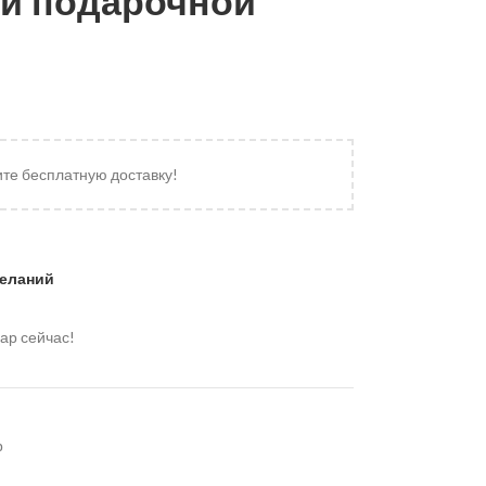
ой подарочной
ите бесплатную доставку!
желаний
ар сейчас!
р