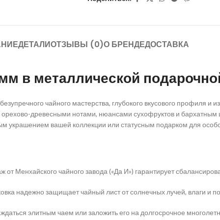
АНИЕ
ДЕТАЛИ
ОТЗЫВЫ (0)
О БРЕНДЕ
ДОСТАВКА
рамм в металлической подарочно
безупречного чайного мастерства, глубокого вкусового профиля и и
 орехово-древесными нотами, нюансами сухофруктов и бархатным
ным украшением вашей коллекции или статусным подарком для особо
ж от Менхайского чайного завода («Да И») гарантирует сбалансиров
вка надежно защищает чайный лист от солнечных лучей, влаги и по
аждаться элитным чаем или заложить его на долгосрочное многолет