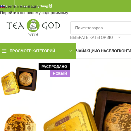
Перейти к навигации
РУС.
God sees everything 🙌
Перейти к основному содержимому
ВЫБРАТЬ КАТЕГОРИЮ
ПРОСМОТР КАТЕГОРИЙ
ЧАЙ
АКЦИИ
О НАС
БЛОГ
КОНТ
РАСПРОДАНО
НОВЫЙ