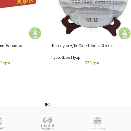
ево Банчжан
Шен пуэр «Да Сюе Шань» 357 г.
Пуэр
,
Шен Пуэр
5
грн.
575
грн.