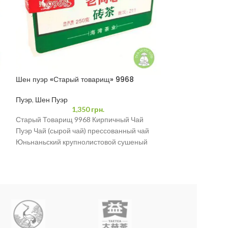
Шен пуэр «Старый товарищ» 9968
Шу Пуэр «Булан
Пуэр
,
Шен Пуэр
Пуэр
,
Шу Пуэр
1,350
грн.
Старый Товарищ 9968 Кирпичный Чай
Пуэр Чай (сырой чай) прессованный чай
Юньнаньский крупнолистовой сушеный
зеленый чай из дерева Юньнань
250 г/коробка
Подходит для длительного хранения в
соответствующих условиях хранения.
Адрес производства: Офис Хайвань, город
Люцзе, город Аньнин, город Куньмин,
провинция Юньнань