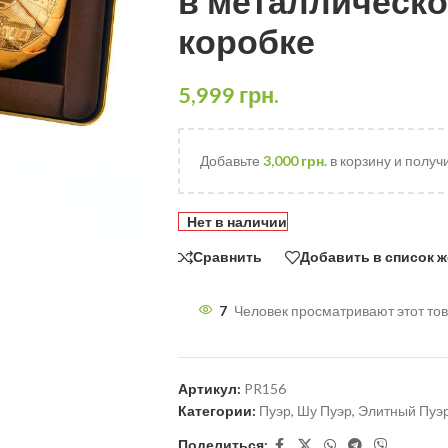
в металлическ
коробке
5,999
грн.
Добавьте
3,000
грн.
в корзину и получ
Нет в наличии
Сравнить
Добавить в список 
7
Человек просматривают этот тов
Артикул:
PR156
Категории:
Пуэр
,
Шу Пуэр
,
Элитный Пуэ
Поделиться: