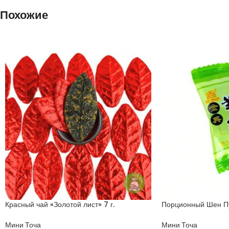
Похожие
Красный чай «Золотой лист» 7 г.
Порционный Шен Пу
Мини Точа
Мини Точа