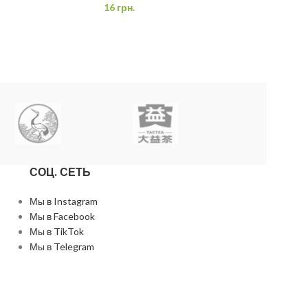
16
грн.
Порционный Шен
удобный способ 
качеством китайс
порция уже дози
СОЦ. СЕТЬ
Мы в Instagram
Мы в Facebook
Мы в TikTok
Мы в Telegram