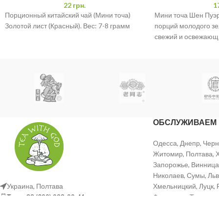
22
грн.
1
Порционный китайский чай (Мини точа)
Мини точа Шен Пуэр
Золотой лист (Красный). Вес: 7-8 грамм
порций молодого зе
свежий и освежающи
переплетающийся с
ОБСЛУЖИВАЕМ
Одесса, Днепр, Черн
Житомир, Полтава, Х
Запорожье, Винница,
Николаев, Сумы, Льв
Украина, Полтава
Хмельницкий, Луцк, 
Тел: +38 (099) 923-99-41
Франковск, Тернопол
Email: info@tea-tg.com