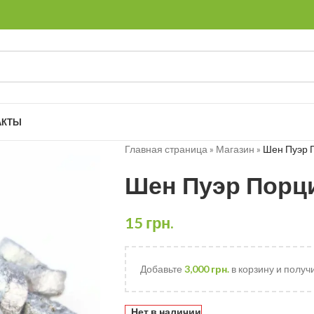
АКТЫ
Главная страница
»
Магазин
»
Шен Пуэр П
Шен Пуэр Порци
15
грн.
Добавьте
3,000
грн.
в корзину и получ
Нет в наличии