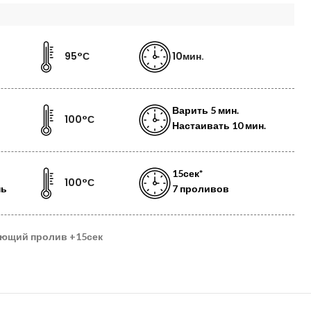
95°С
10мин.
Варить
5 мин.
100°С
Настаивать
10 мин.
15сек*
100°С
нь
7 проливов
ующий пролив
+15сек