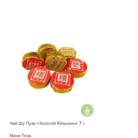
Чай Шу Пуэр «Золотой Юньнань» 7 г.
Шен Пуэр порци
Мини Точа
Мини Точа