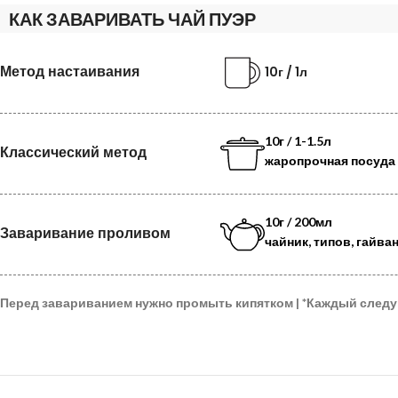
КАК ЗАВАРИВАТЬ ЧАЙ ПУЭР
Метод настаивания
10г / 1л
10г / 1-1.5л
Классический метод
жаропрочная посуда
10г / 200мл
Заваривание проливом
чайник, типов, гайва
Перед завариванием нужно промыть кипятком |
*
Каждый след