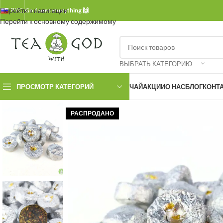
Перейти к навигации
РУС.
God sees everything 🙌
Перейти к основному содержимому
ВЫБРАТЬ КАТЕГОРИЮ
ПРОСМОТР КАТЕГОРИЙ
ЧАЙ
АКЦИИ
О НАС
БЛОГ
КОНТ
РАСПРОДАНО