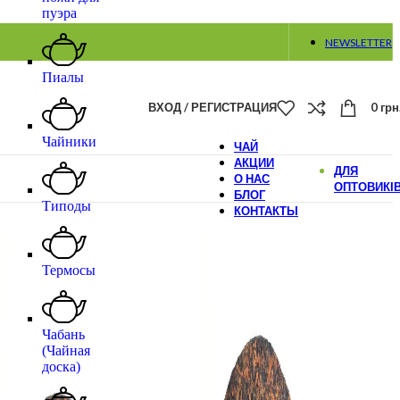
пуэра
NEWSLETTER
Пиалы
ВХОД / РЕГИСТРАЦИЯ
0
грн
Чайники
ЧАЙ
АКЦИИ
ДЛЯ
О НАС
ОПТОВИКІ
БЛОГ
Типоды
КОНТАКТЫ
Термосы
Чабань
(Чайная
доска)