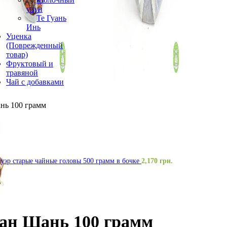
улун
Те Гуань
Инь
Уценка
(Поврежденный
товар)
Фруктовый и
травяной
Чай с добавками
нь 100 грамм
уэр старые чайные головы 500 грамм в бочке
2,170
грн.
ан Шань 100 грамм