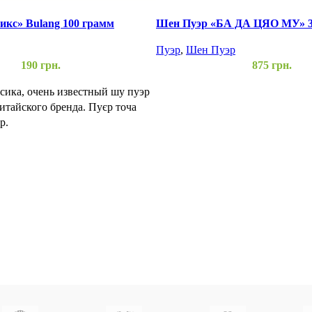
кс» Bulang 100 грамм
Шен Пуэр «БА ДА ЦЯО МУ» 3
Пуэр
,
Шен Пуэр
190
грн.
875
грн.
сика, очень известный шу пуэр
китайского бренда. Пуєр точа
р.