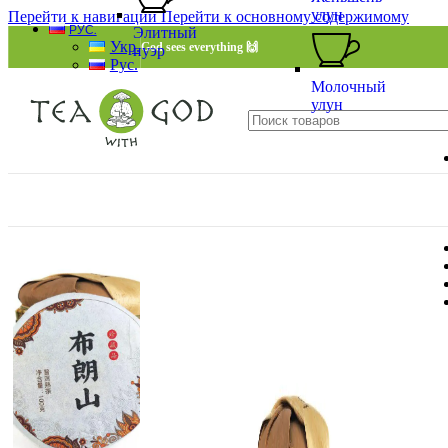
улун
Перейти к навигации
Перейти к основному содержимому
РУС.
Элитный
Укр.
God sees everything 🙌
пуэр
Рус.
Молочный
улун