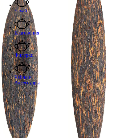
Чахай
Благовония
Фигурки
Чайные
Аксессуары