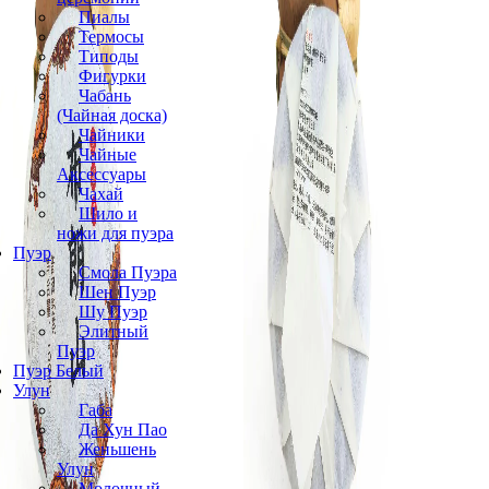
Пиалы
Термосы
Типоды
Фигурки
Чабань
(Чайная доска)
Чайники
Чайные
Аксессуары
Чахай
Шило и
ножи для пуэра
Пуэр
Смола Пуэра
Шен Пуэр
Шу Пуэр
Элитный
Пуэр
Пуэр Белый
Улун
Габа
Да Хун Пао
Женьшень
Улун
Молочный