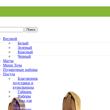
Поиск
Весовой
Белый
Зеленый
Красный
Черный
Матча
Мини Точа
Подарочные наборы
Посуда
Благовония,
подставки и
курильницы
Гайвань
Наборы
посуды для
чайной
церемонии