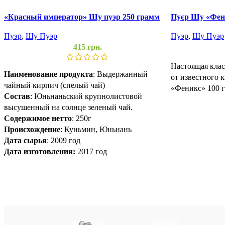
«Красный император» Шу пуэр 250 грамм
Пуєр Шу «Фени
Пуэр
,
Шу Пуэр
Пуэр
,
Шу Пуэр
415
грн.
Настоящая клас
Наименование продукта
: Выдержанный
от известного 
чайный кирпич (спелый чай)
«Феникс» 100 г
Состав
: Юньнаньский крупнолистовой
высушенный на солнце зеленый чай.
Содержимое нетто
: 250г
Происхождение
: Куньмин, Юньнань
Дата сырья
: 2009 год
Дата изготовления:
2017 год