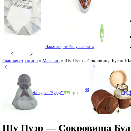
Нажмите, чтобы увеличить
Главная страница
»
Магазин
»
Шу Пуэр – Сокровища Булан Ша
Фигурка "Будда"
575
грн.
Шу П
Шу Пуэр — Сокровища Бул