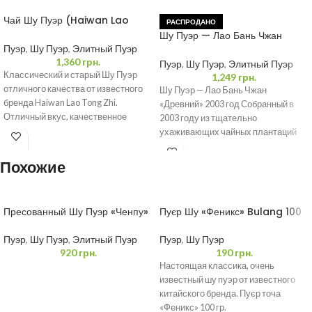
Чай Шу Пуэр (Haiwan Lao
РАСПРОДАНО
Tong Zhi) 250 г
Шу Пуэр — Лао Бань Чжан
«Древний» 2003 год
Пуэр
,
Шу Пуэр
,
Элитный Пуэр
1,360
грн.
Пуэр
,
Шу Пуэр
,
Элитный Пуэр
Классический и старый Шу Пуэр
1,249
грн.
отличного качества от известного
Шу Пуэр — Лао Бань Чжан
бренда Haiwan Lao Tong Zhi.
«Древний» 2003 год Собранный в
Отличный вкус, качественное
2003 году из тщательно
сырье, в общем-то
ухаживающих чайных плантаций
этот чай
Похожие
Пресованный Шу Пуэр «Ченпу»
Пуєр Шу «Феникс» Bulang 100
200 грамм
грамм
Пуэр
,
Шу Пуэр
,
Элитный Пуэр
Пуэр
,
Шу Пуэр
920
грн.
190
грн.
Настоящая классика, очень
известный шу пуэр от известного
китайского бренда. Пуєр точа
«Феникс» 100 гр.