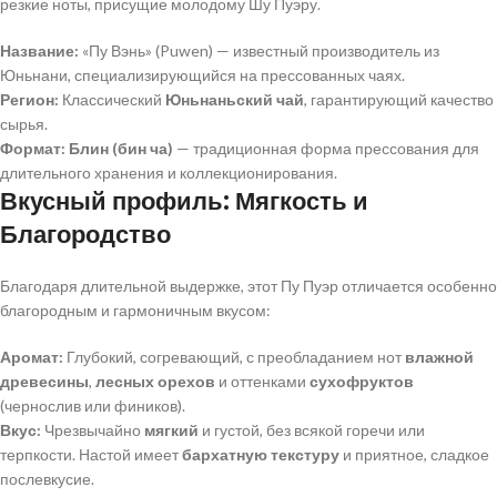
резкие ноты, присущие молодому Шу Пуэру.
Название:
«Пу Вэнь» (Puwen) — известный производитель из
Юньнани, специализирующийся на прессованных чаях.
Регион:
Классический
Юньнаньский чай
, гарантирующий качество
сырья.
Формат:
Блин (бин ча)
— традиционная форма прессования для
длительного хранения и коллекционирования.
Вкусный профиль: Мягкость и
Благородство
Благодаря длительной выдержке, этот Пу Пуэр отличается особенно
благородным и гармоничным вкусом:
Аромат:
Глубокий, согревающий, с преобладанием нот
влажной
древесины
,
лесных орехов
и оттенками
сухофруктов
(чернослив или фиников).
Вкус:
Чрезвычайно
мягкий
и густой, без всякой горечи или
терпкости. Настой имеет
бархатную текстуру
и приятное, сладкое
послевкусие.