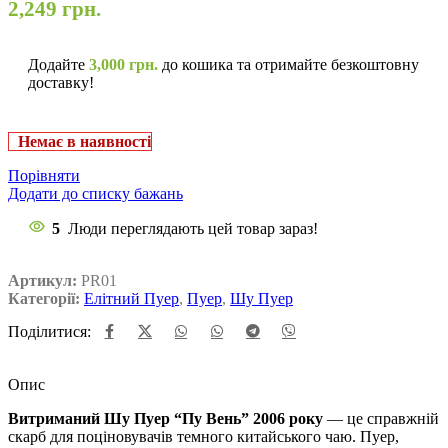
2,249
грн.
Додайте
3,000
грн.
до кошика та отримайте безкоштовну
доставку!
Немає в наявності
Порівняти
Додати до списку бажань
5
Люди переглядають цей товар зараз!
Артикул:
PR01
Категорії:
Елітний Пуер
,
Пуер
,
Шу Пуер
Поділитися:
Опис
Витриманий Шу Пуер “Пу Вень” 2006 року
— це справжній
скарб для поціновувачів темного китайського чаю. Пуер,