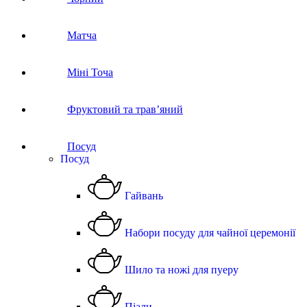
Матча
Міні Точа
Фруктовий та трав’яний
Посуд
Посуд
Гайвань
Набори посуду для чайної церемонії
Шило та ножі для пуеру
Піали