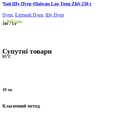
Чай Шу Пуер (Haiwan Lao Tong Zhi) 250 г
Ш
Пуер
,
Елітний Пуер
,
Шу Пуер
1,360
грн.
П
10г / 1л
1
Супутні товари
95°С
10 хв.
Класичний метод