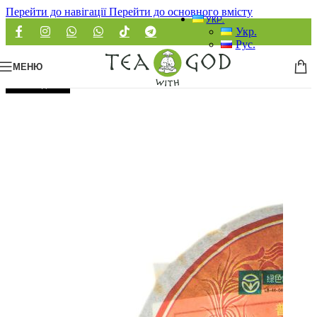
Перейти до навігації
Перейти до основного вмісту
УКР.
Укр.
Рус.
МЕНЮ
РОЗПРОДАНО