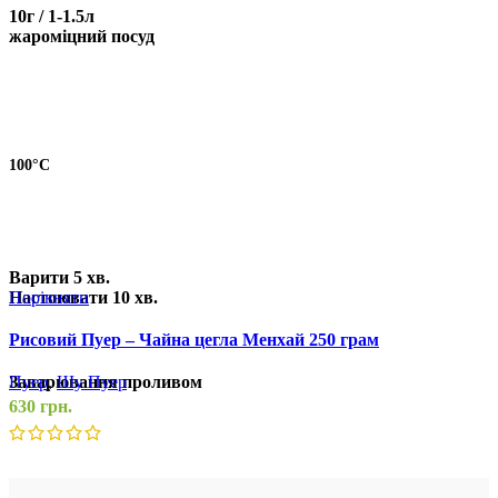
10г / 1-1.5л
жароміцний посуд
100°С
Варити
5 хв.
Настоювати
10 хв.
Порівняти
П
Рисовий Пуер – Чайна цегла Менхай 250 грам
Т
Заварювання проливом
Пуер
,
Шу Пуер
П
630
грн.
1