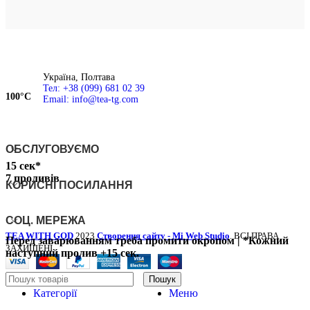
10г / 200мл
чайник, тіпод, гайвань
Україна, Полтава
Тел: +38 (099) 681 02 39
100°С
Email: info@tea-tg.com
ОБСЛУГОВУЄМО
15 сек*
7 проливів
КОРИСНІ ПОСИЛАННЯ
СОЦ. МЕРЕЖА
TEA WITH GOD
2023
Створення сайту - Mi Web Studio
. ВСІ ПРАВА
Перед заварюванням треба промити окропом |
*
Кожний
ЗАХИЩЕНІ
наступний пролив
+15 сек.
Пошук
Категорії
Меню