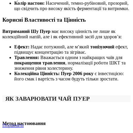
Колір настою:
Насичений, темно-рубіновий, прозорий,
що свідчить про високу якість ферментації та витримки.
Корисні Властивості та Цінність
Витриманий Шу Пуер
має високу цінність не лише як
колекційний напій, але і як ефективний засіб для здоров’я:
Ефект:
Надає потужний, але м’який
тонізуючий
ефект,
підвищує концентрацію та зігріває.
Травлення:
Вважається одним з найкращих чаїв для
покращення травлення
, нормалізації роботи ШКТ та
зниження рівня холестерину.
Колекційна Цінність:
Пуер 2006 року
є інвестицією:
його смак і вартість з часом будуть тільки зростати.
ЯК ЗАВАРЮВАТИ ЧАЙ ПУЕР
Метод настоювання
Порівняти
П