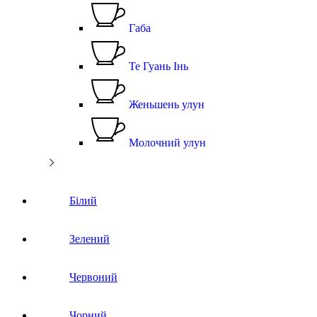
Габа
Те Гуань Інь
Женьшень улун
Молочний улун
Білий
Зелений
Червоний
Чорний