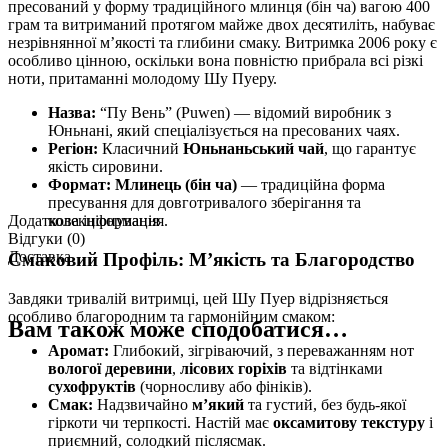
пресований у форму традиційного млинця (бін ча) вагою 400
грам та витриманий протягом майже двох десятиліть, набуває
незрівнянної м’якості та глибини смаку. Витримка 2006 року є
особливо цінною, оскільки вона повністю прибрала всі різкі
ноти, притаманні молодому Шу Пуеру.
Назва:
“Пу Вень” (Puwen) — відомий виробник з
Юньнані, який спеціалізується на пресованих чаях.
Регіон:
Класичний
Юньнаньський чай
, що гарантує
якість сировини.
Формат:
Млинець (бін ча)
— традиційна форма
пресування для довготривалого зберігання та
Додаткова інформація
колекціонування.
Відгуки (0)
Доставка
Смаковий Профіль: М’якість та Благородство
Завдяки тривалій витримці, цей Шу Пуер відрізняється
особливо благородним та гармонійним смаком:
Вам також може сподобатися…
Аромат:
Глибокий, зігріваючий, з переважанням нот
вологої деревини
,
лісових горіхів
та відтінками
сухофруктів
(чорносливу або фініків).
Смак:
Надзвичайно
м’який
та густий, без будь-якої
гіркоти чи терпкості. Настій має
оксамитову текстуру
і
приємний, солодкий післясмак.