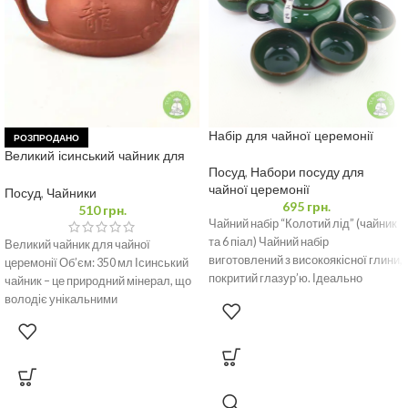
Набір для чайної церемонії
РОЗПРОДАНО
Великий ісинський чайник для
чайної церемонії 350 мл
Посуд
,
Набори посуду для
чайної церемонії
Посуд
,
Чайники
695
грн.
510
грн.
Чайний набір “Колотий лід” (чайник
та 6 піал) Чайний набір
Великий чайник для чайної
виготовлений з високоякісної глини,
церемонії Об’єм: 350 мл Ісинський
покритий глазур’ю. Ідеально
чайник – це природний мінерал, що
підходить для повсякденного
володіє унікальними
властивостями та широким