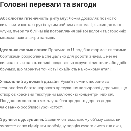
Головні переваги та вигоди
Абсолютна гігієнічність ритуалу:
Ложка дозволяє повністю
виключити контакт рук із сухим чайним листом. Це захищає елітні
улуни, пуери та білі чаї від потрапляння зайвої вологи та сторонніх
мікрозапахів зі шкіри пальців.
Ідеальна форма совка:
Продумана U-подібна форма з високими
бортиками розроблена спеціально для роботи з чаєм. З неї не
висипаються навіть великі, поздовжньо скручені листочки або дрібні
бруньки, що гарантує точність і охайність на кожному етапі.
Унікальний художній дизайн:
Руків’я ложки створене за
технологією багатошарового пресування кольорової деревини, що
створює красивий текстурний малюнок із концентричних кіл.
Поєднання золотого металу та благородного дерева додає
чаюванню особливої урочистості.
Зручність дозування:
Завдяки оптимальному об’єму совка, ви
зможете легко відміряти необхідну порцію сухого листа «на око»,