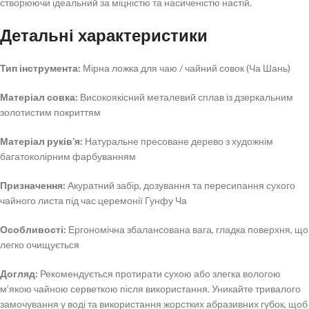
створюючи ідеальний за міцністю та насиченістю настій.
Детальні характеристики
Тип інструмента:
Мірна ложка для чаю / чайний совок (Ча Шань)
Матеріал совка:
Високоякісний металевий сплав із дзеркальним
золотистим покриттям
Матеріал руків’я:
Натуральне пресоване дерево з художнім
багатоколірним фарбуванням
Призначення:
Акуратний забір, дозування та пересипання сухого
чайного листа під час церемонії Гунфу Ча
Особливості:
Ергономічна збалансована вага, гладка поверхня, що
легко очищується
Догляд:
Рекомендується протирати сухою або злегка вологою
м’якою чайною серветкою після використання. Уникайте тривалого
замочування у воді та використання жорстких абразивних губок, щоб