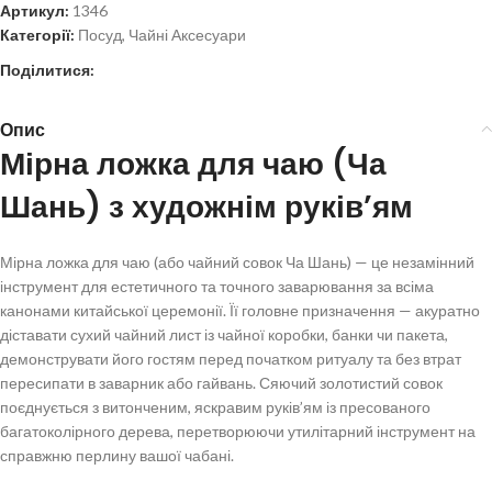
Артикул:
1346
Категорії:
Посуд
,
Чайні Аксесуари
Поділитися:
Опис
Мірна ложка для чаю (Ча
Шань) з художнім руків’ям
Мірна ложка для чаю (або чайний совок Ча Шань) — це незамінний
інструмент для естетичного та точного заварювання за всіма
канонами китайської церемонії. Її головне призначення — акуратно
діставати сухий чайний лист із чайної коробки, банки чи пакета,
демонструвати його гостям перед початком ритуалу та без втрат
пересипати в заварник або гайвань. Сяючий золотистий совок
поєднується з витонченим, яскравим руків’ям із пресованого
багатоколірного дерева, перетворюючи утилітарний інструмент на
справжню перлину вашої чабані.