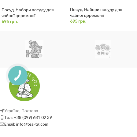
церемонії у футлярі (Дорожній)
Посуд
,
Набори посуду для
Посуд
,
Набори посуду для
чайної церемонії
чайної церемонії
695
грн.
695
грн.
Україна, Полтава
Тел: +38 (099) 681 02 39
Email: info@tea-tg.com