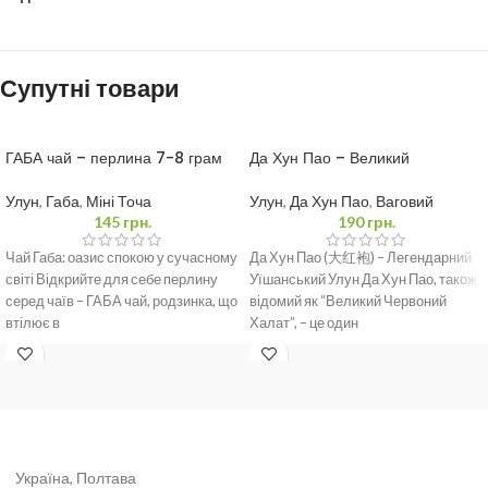
Супутні товари
ГАБА чай – перлина 7-8 грам
Да Хун Пао – Великий
Червоний Халат 50 грам
Улун
,
Габа
,
Міні Точа
Улун
,
Да Хун Пао
,
Ваговий
145
грн.
190
грн.
Чай Габа: оазис спокою у сучасному
Да Хун Пао (大红袍) – Легендарний
світі Відкрийте для себе перлину
Уїшанський Улун Да Хун Пао, також
серед чаїв – ГАБА чай, родзинка, що
відомий як “Великий Червоний
втілює в
Халат”, – це один
Україна, Полтава