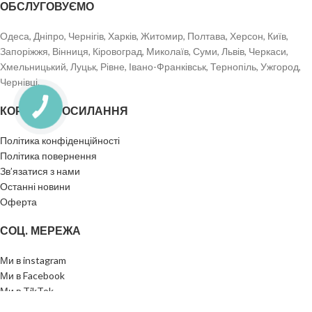
ОБСЛУГОВУЄМО
методи обробки білого чаю та потенціал до витримки,
характерний для Пуерів. Він виготовляється з крупнолистової
сировини Пуерних дерев, але його обробка мінімальна.
Одеса, Дніпро, Чернігів, Харків, Житомир, Полтава, Херсон, Київ,
Запоріжжя, Вінниця, Кіровоград, Миколаїв, Суми, Львів, Черкаси,
Хмельницький, Луцьк, Рівне, Івано-Франківськ, Тернопіль, Ужгород,
Чернівці.
КОРИСНІ ПОСИЛАННЯ
Політика конфіденційності
Політика повернення
Зв’язатися з нами
Останні новини
Оферта
СОЦ. МЕРЕЖА
Ми в instagram
Ми в Facebook
Ми в TikTok
Ми в Telegram