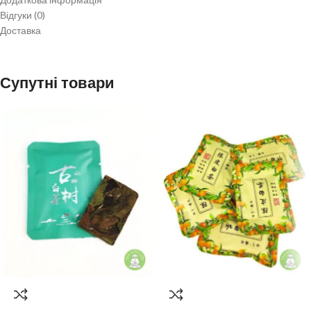
Смакові та Ароматичні Ноти
Відгуки (0)
Доставка
Аромат
: Чистий, свіжий, з домінуючими нотами польових квітів, сіна,
легкими фруктовими та медовими відтінками.
Смак
: Ніжний, солодкуватий, дуже м’який і обволікаючий, без гіркоти
Супутні товари
чи терпкості. У ньому можуть виявлятися ноти квітів, свіжих фруктів,
легкого меду та свіжоскошеної трави. Настій світлий, прозорий,
золотаво-жовтий.
Післясмак
: Довгий, освіжаючий, з приємною насолодою, що
залишає відчуття чистоти.
Корисні властивості Білого Пуера
Багатий антиоксидантами
: Завдяки мінімальній обробці, білий чай
містить максимальну кількість антиоксидантів, що сприяють
зміцненню імунітету та уповільненню старіння.
Ефект, що охолоджує
: Традиційно вважається, що білий чай має
охолодний ефект, що робить його ідеальним для вживання в спеку.
М’яке Тонізування
: Забезпечує м’який приплив енергії та покращує
концентрацію без зайвої стимуляції.
Допомога Травленню
: Сприяє комфортному травленню.
Обережно відокремте міні-плитку від упаковки. Одна 6-грамова