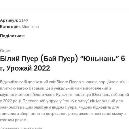
Артикул:
2149
Категорія:
Міні Точа
Поділитися:
Опис
Білий Пуер (Бай Пуер) “Юньнань” 6
г, Урожай 2022
Відкрийте собі делікатний світ Білого Пуера з нашою порційною міні-
плиткою вагою 6 грамів. Цей унікальний чай виготовлений з
крупнолистового білого чаю в Куньміні, провінція Юньнань, і зібраний
у 2022 році. Пресований у зручну “тонку плитку”, він ідеальний для
знайомства з цим рідкісним видом Пуера і чудово підходить для
тривалого зберігання та дозрівання, розкриваючи нові грані смаку з
кожним роком.
Додаткова інформація