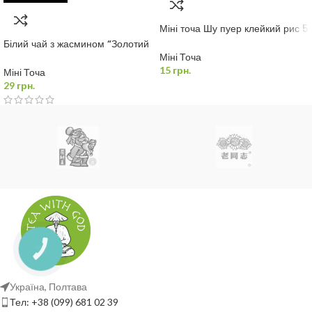
Міні точа Шу пуер клейкий рис 5
г.
Білий чай з жасмином “Золотий
Лист” 7 г.
Міні Точа
15
грн.
Міні Точа
29
грн.
Україна, Полтава
Тел: +38 (099) 681 02 39