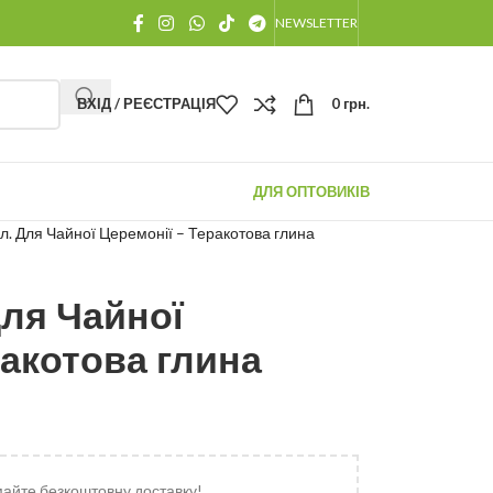
NEWSLETTER
ВХІД / РЕЄСТРАЦІЯ
0
грн.
ДЛЯ ОПТОВИКІВ
л. Для Чайної Церемонії – Теракотова глина
Для Чайної
ракотова глина
майте безкоштовну доставку!