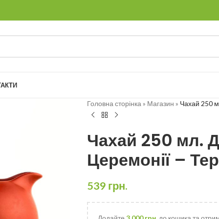
ТАКТИ
Головна сторінка
»
Магазин
»
Чахай 250 м
Чахай 250 мл. 
Церемонії – Те
539
грн.
Додайте
3,000
грн.
до кошика та отри