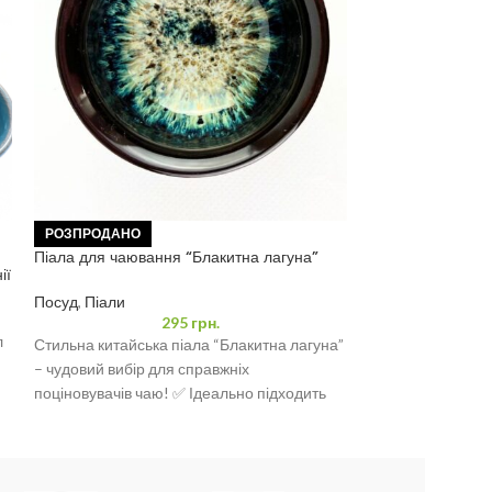
Піала для чаюва
мл
Посуд
,
Піали
РОЗПРОДАНО
Піала для чаювання “Блакитна лагуна”
Стильна китайськ
ії
100 мл
чудовий вибір дл
Посуд
,
Піали
чаю! ✅ Ідеально 
295
грн.
л
Стильна китайська піала “Блакитна лагуна”
вузькому колі
– чудовий вибір для справжніх
поціновувачів чаю! ✅ Ідеально підходить
для чаювання у вузькому колі