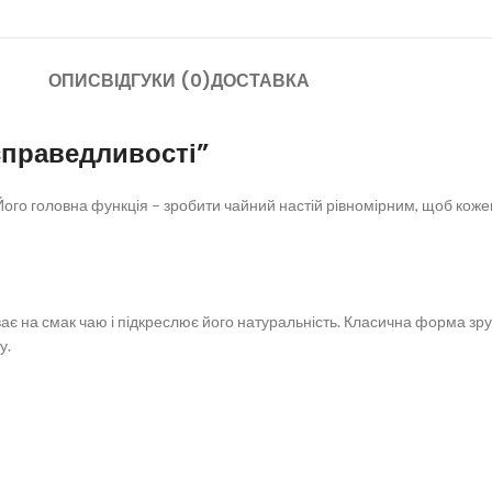
ОПИС
ВІДГУКИ (0)
ДОСТАВКА
справедливості”
Його головна функція – зробити чайний настій рівномірним, щоб коже
иває на смак чаю і підкреслює його натуральність. Класична форма з
у.