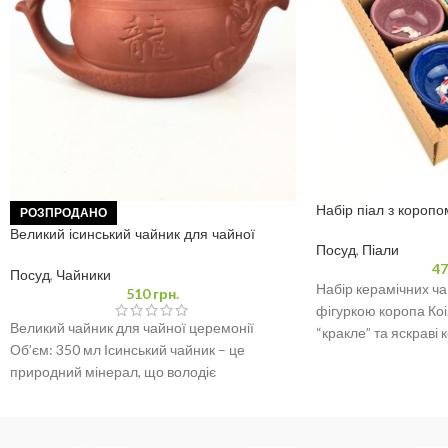
Набір піал з коропо
РОЗПРОДАНО
Великий ісинський чайник для чайної
Посуд
,
Піали
церемонії 350 мл
47
Посуд
,
Чайники
Набір керамічних ча
510
грн.
фігуркою коропа Коі
Великий чайник для чайної церемонії
“кракле” та яскраві
Об’єм: 350 мл Ісинський чайник – це
чашу унікальною. І
природний мінерал, що володіє
унікальними властивостями та широким