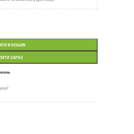
АТИ В КОШИК
ПИТИ ЗАРАЗ
ажань
араз!