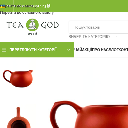
Перейти до навігації
УКР.
God sees everything 🙌
Перейти до основного вмісту
ВИБЕРІТЬ КАТЕГОРІЮ
ПЕРЕГЛЯНУТИ КАТЕГОРІЇ
ЧАЙ
АКЦІЇ
ПРО НАС
БЛОГ
КОН