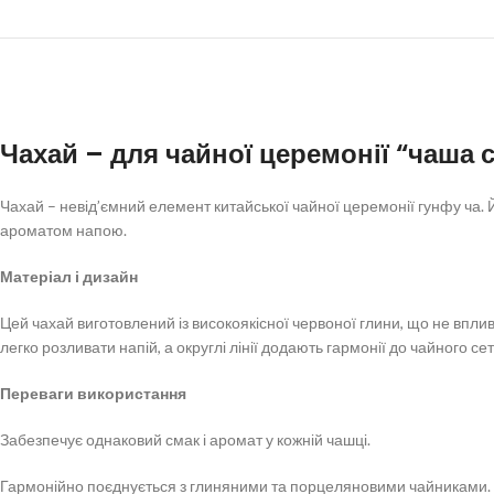
Чахай – для чайної церемонії “чаша 
Чахай – невід’ємний елемент китайської чайної церемонії гунфу ча. 
ароматом напою.
Матеріал і дизайн
Цей чахай виготовлений із високоякісної червоної глини, що не впл
легко розливати напій, а округлі лінії додають гармонії до чайного сет
Переваги використання
Забезпечує однаковий смак і аромат у кожній чашці.
Гармонійно поєднується з глиняними та порцеляновими чайниками.