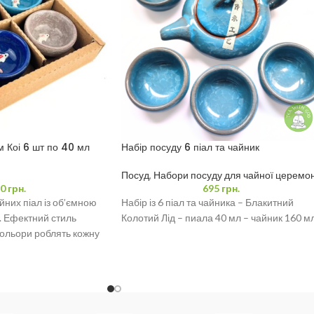
м Коі 6 шт по 40 мл
Набір посуду 6 піал та чайник
Посуд
,
Набори посуду для чайної церемон
0
грн.
695
грн.
йних піал із об’ємною
Набір із 6 піал та чайника – Блакитний
. Ефектний стиль
Колотий Лід – пиала 40 мл – чайник 160 м
 кольори роблять кожну
деально