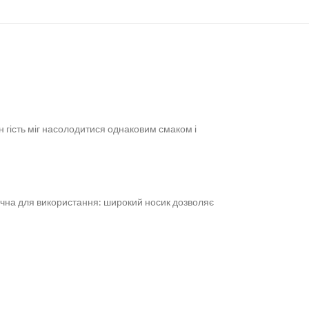
н гість міг насолодитися однаковим смаком і
ручна для використання: широкий носик дозволяє