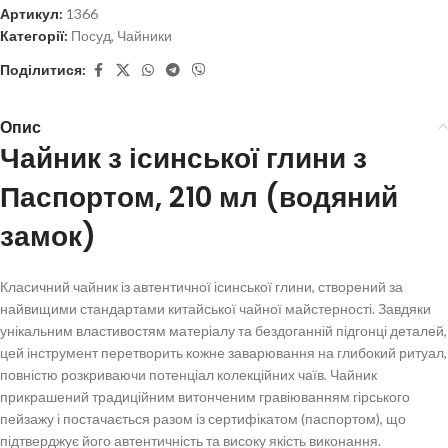
Артикул:
1366
Категорії:
Посуд
,
Чайники
Поділитися:
Опис
Чайник з ісинської глини з
Паспортом, 210 мл (водяний
замок)
Класичний чайник із автентичної ісинської глини, створений за
найвищими стандартами китайської чайної майстерності. Завдяки
унікальним властивостям матеріалу та бездоганній підгонці деталей,
цей інструмент перетворить кожне заварювання на глибокий ритуал,
повністю розкриваючи потенціал колекційних чаїв. Чайник
прикрашений традиційним витонченим гравіюванням гірського
пейзажу і постачається разом із сертифікатом (паспортом), що
підтверджує його автентичність та високу якість виконання.