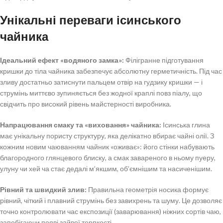
Унікальні переваги ісинського
чайника
Ідеальний ефект «водяного замка»:
Філігранне підготування
кришки до тіла чайника забезпечує абсолютну герметичність. Під час
зливу достатньо затиснути пальцем отвір на гудзику кришки — і
струмінь миттєво зупиняється без жодної краплі повз піалу, що
свідчить про високий рівень майстерності виробника.
Напрацювання смаку та «виховання» чайника:
Ісинська глина
має унікальну пористу структуру, яка делікатно вбирає чайні олії. З
кожним новим чаюванням чайник «оживає»: його стінки набувають
благородного глянцевого блиску, а смак завареного в ньому пуеру,
улуну чи хей ча стає дедалі м’якшим, об’ємнішим та насиченішим.
Рівний та швидкий злив:
Правильна геометрія носика формує
рівний, чіткий і плавний струмінь без завихрень та шуму. Це дозволяє
точно контролювати час експозиції (заварювання) ніжних сортів чаю,
запобігаючи появі зайвої терпкості.