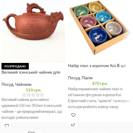
Набір піал з коропом Коі 6 шт
РОЗПРОДАНО
по 40 мл
Великий ісинський чайник для
чайної церемонії 350 мл
Посуд
,
Піали
470
грн.
Посуд
,
Чайники
Набір керамічних чайних піал із
510
грн.
об’ємною фігуркою коропа Коі.
Великий чайник для чайної
Ефектний стиль “кракле” та яскраві
церемонії Об’єм: 350 мл Ісинський
кольори роблять кожну чашу
чайник – це природний мінерал, що
унікальною. Ідеально
володіє унікальними
властивостями та широким