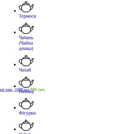
Термоси
Чабань
(Чайна
дошка)
Чахай
ння чаю, 1000 мл
890
грн.
Пахощі
Фігурки