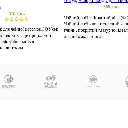
Посуд
,
Набори посуду для чайно
мл
695
грн.
и
510
грн.
Чайний набір “Колотий лід” (чай
Чайний набір виготовлений з ви
 для чайної церемонії Об’єм:
глини, покритий глазур’ю. Ідеа
ий чайник – це природний
для повсякденного
лодіє унікальними
 та широким