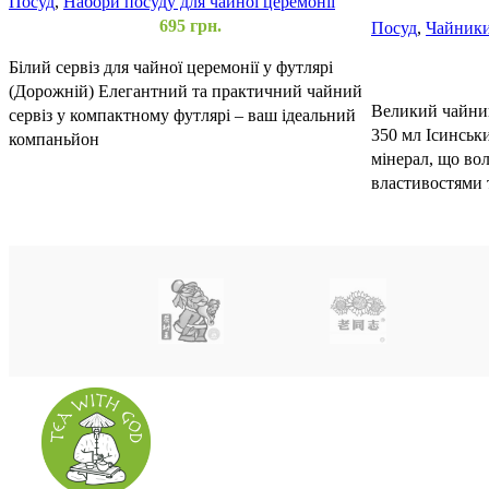
Посуд
,
Набори посуду для чайної церемонії
церемонії 350 
695
грн.
Посуд
,
Чайник
Білий сервіз для чайної церемонії у футлярі
(Дорожній) Елегантний та практичний чайний
Великий чайник
сервіз у компактному футлярі – ваш ідеальний
350 мл Ісинськ
компаньйон
мінерал, що во
властивостями