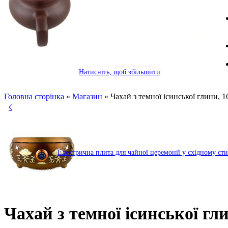
Натисніть, щоб збільшити
Головна сторінка
»
Магазин
»
Чахай з темної ісинської глини, 1
Електрична плита для чайної церемонії у східному ст
Чахай з темної ісинської гл