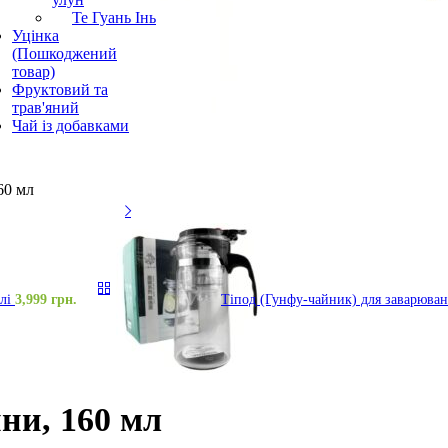
Те Гуань Інь
Уцінка
(Пошкоджений
товар)
Фруктовий та
трав'яний
Чай із добавками
60 мл
илі
3,999
грн.
Тіпод (Гунфу-чайник) для заварюва
ини, 160 мл