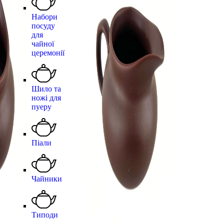
Набори
посуду
для
чайної
церемонії
Шило та
ножі для
пуеру
Піали
Чайники
Типоди