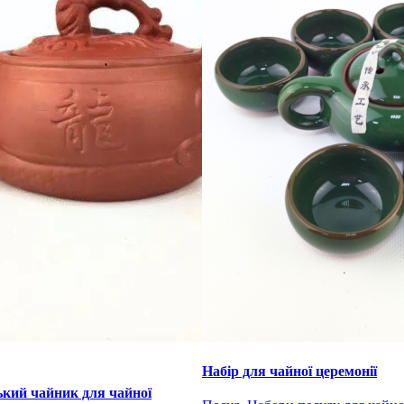
Набір для чайної церемонії
ький чайник для чайної