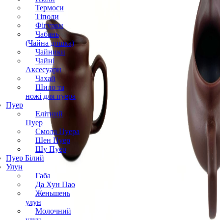
Термоси
Тіподи
Фігурки
Чабань
(Чайна дошка)
Чайники
Чайні
Аксесуари
Чахай
Шило та
ножі для пуера
Пуер
Елітний
Пуер
Смола Пуера
Шен Пуер
Шу Пуер
Пуер Білий
Улун
Габа
Да Хун Пао
Женьшень
улун
Молочний
улун