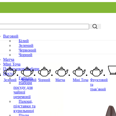
Ваговий
Білий
Зелений
Червоний
Чорний
Матча
Міні Точа
Подарункові набори
Посуд
Гайвань
Зелений
Червоний
Чорний
Матча
Міні Точа
Фруктовий
Набори
та
посуду для
трав’яний
чайної
церемонії
Пахощі,
підставки та
курильниці
Піали