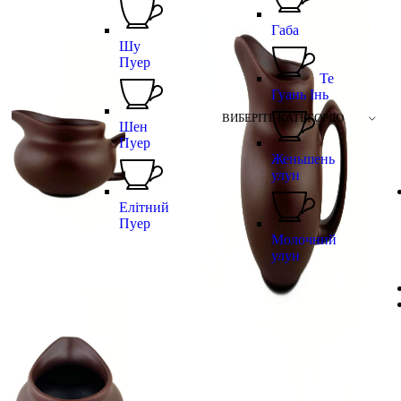
Габа
Шу
Пуер
Те
Гуань Інь
ВИБЕРІТЬ КАТЕГОРІЮ
Шен
Пуер
Женьшень
улун
Елітний
Пуер
Молочний
улун