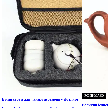
РОЗПРОДАНО
Білий сервіз для чайної церемонії у футлярі
(Дорожній)
Великий ісинс