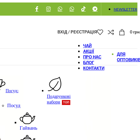
NEWSLETTER
ВХІД / РЕЄСТРАЦІЯ
0
грн
ЧАЙ
АКЦІЇ
ДЛЯ
ПРО НАС
ОПТОВИКІ
БЛОГ
КОНТАКТИ
Посуд
Подарункові
набори
ТОП
Посуд
Гайвань