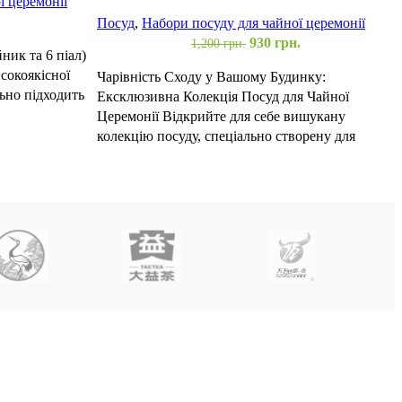
ї церемонії
Посуд
,
Набори посуду для чайної церемонії
930
грн.
1,200
грн.
ник та 6 піал)
С
сокоякісної
ч
Чарівність Сходу у Вашому Будинку:
льно підходить
ч
Ексклюзивна Колекція Посуд для Чайної
в
Церемонії Відкрийте для себе вишукану
колекцію посуду, спеціально створену для