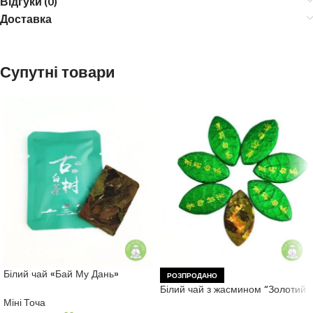
Відгуки (0)
Доставка
Супутні товари
Білий чай «Бай Му Дань»
РОЗПРОДАНО
пресований
Білий чай з жасмином “Золотий
Лист” 7 г.
Міні Точа