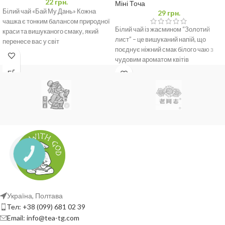
22
грн.
Міні Точа
Білий чай «Бай Му Дань» Кожна
29
грн.
чашка є тонким балансом природної
Білий чай із жасмином “Золотий
краси та вишуканого смаку, який
лист” – це вишуканий напій, що
перенесе вас у світ
поєднує ніжний смак білого чаю з
чудовим ароматом квітів
Україна, Полтава
Тел: +38 (099) 681 02 39
Email: info@tea-tg.com