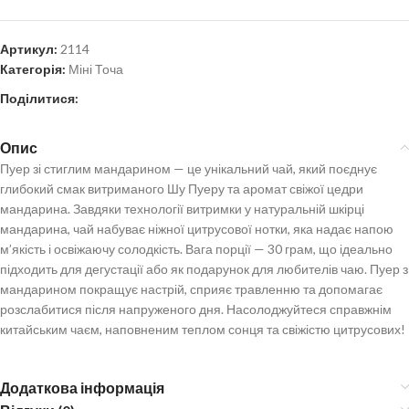
Артикул:
2114
Категорія:
Міні Точа
Поділитися:
Опис
Пуер зі стиглим мандарином — це унікальний чай, який поєднує
глибокий смак витриманого Шу Пуеру та аромат свіжої цедри
мандарина. Завдяки технології витримки у натуральній шкірці
мандарина, чай набуває ніжної цитрусової нотки, яка надає напою
м’якість і освіжаючу солодкість. Вага порції — 30 грам, що ідеально
підходить для дегустації або як подарунок для любителів чаю. Пуер з
мандарином покращує настрій, сприяє травленню та допомагає
розслабитися після напруженого дня. Насолоджуйтеся справжнім
китайським чаєм, наповненим теплом сонця та свіжістю цитрусових!
Додаткова інформація