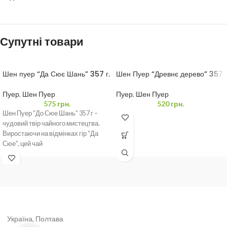
Супутні товари
Шен пуер “Да Сює Шань” 357 г.
Шен Пуер “Древнє дерево” 357
г.
Пуер
,
Шен Пуер
Пуер
,
Шен Пуер
575
грн.
520
грн.
Шен Пуер “До Сюе Шань” 357 г –
чудовий твір чайного мистецтва.
Виростаючи на відмінках гір “Да
Сюе”, цей чай
Україна, Полтава