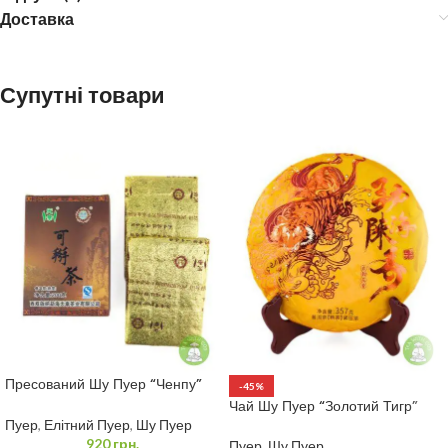
Доставка
Супутні товари
Пресований Шу Пуер “Ченпу”
-45%
200 грам
Чай Шу Пуер “Золотий Тигр”
Пуер
,
Елітний Пуер
,
Шу Пуер
920
грн.
Пуер
,
Шу Пуер