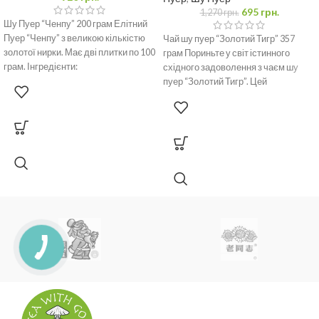
695
грн.
1,270
грн.
Шу Пуер “Ченпу” 200 грам Елітний
Пуер “Ченпу” з великою кількістю
Чай шу пуер “Золотий Тигр” 357
золотої нирки. Має дві плитки по 100
грам Пориньте у світ істинного
грам. Інгредієнти:
східного задоволення з чаєм шу
пуер “Золотий Тигр”. Цей