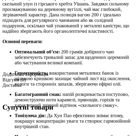
скельний улун із гірського хребта Уїшань. Завдяки сильному
просмажуванню на деревному вугіллі, чай має глибокий,
зігріваючий характер. Дана позиція вагою 200 г ідеально
підходить для регулярного чаювання або як солідний
подарунок, оскільки чай упакований у металеві каністри, що
надійно зберігають його органолептичні властивості.
Основні переваги:
Оптимальний об’єм:
200 грамів добірного чаю
забезпечують тривалий запас для щоденних церемоній
або частування великої компанії.
Герметичність:
використання металевих банок із
Додаткова інформація
щільною кришкою захищає чайний лист від окислення,
Відгуки (0)
вологи та сторонніх запахів, зберігаючи ефірні олії.
Доставка
Багатогранний смак:
напій розкривається поступово,
демонструючи ноти карамелі, прянощів, горіхів та
характерний димний відтінок «скельного смаку».
Супутні товари
Тонізуюча дія:
Да Хун Пао ефективно знімає втому,
покращує концентрацію уваги та створює гармонійний
внутрішній стан.