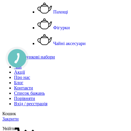
Пахощі
Фігурки
Чайні аксесуари
Подарункові набори
Чай
Акції
Про нас
Блог
Контакти
Список бажань
Порівняти
Вхід / реєстрація
Кошик
Закрити
Увійти