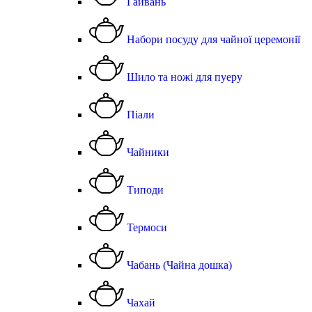
Гайвань
Набори посуду для чайної церемонії
Шило та ножі для пуеру
Піали
Чайники
Типоди
Термоси
Чабань (Чайна дошка)
Чахай