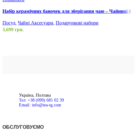
Набір керамічних баночек для зберігання чаю – Чайниці 6
Н
шт.
П
Посуд
,
Чайні Аксесуари
,
Подарункові набори
5
3,699
грн.
Україна, Полтава
Тел: +38 (099) 681 02 39
Email: info@tea-tg.com
ОБСЛУГОВУЄМО