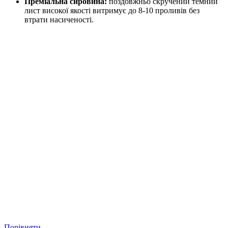
Преміальна сировина:
поздовжньо скручений темний
лист високої якості витримує до 8-10 проливів без
втрати насиченості.
Порівняти
П