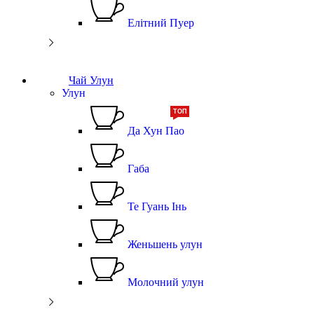
Елітний Пуер
Чай Улун
Улун
ТОП
Да Хун Пао
Габа
Те Гуань Інь
Женьшень улун
Молочний улун