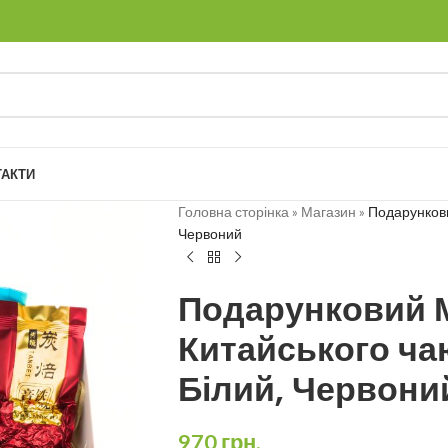
ТАКТИ
Головна сторінка
»
Магазин
»
Подарункови
Червоний
Подарунковий 
Китайського чаю
Білий, Червони
970
грн.