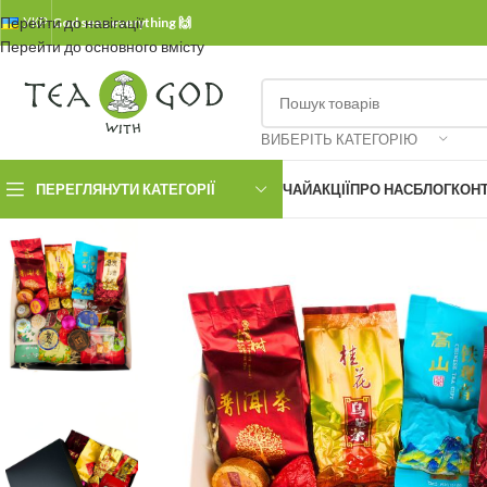
Перейти до навігації
УКР.
God sees everything 🙌
Перейти до основного вмісту
ВИБЕРІТЬ КАТЕГОРІЮ
ПЕРЕГЛЯНУТИ КАТЕГОРІЇ
ЧАЙ
АКЦІЇ
ПРО НАС
БЛОГ
КОН