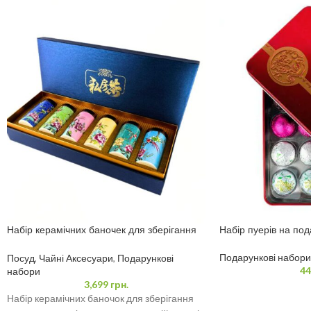
Набір керамічних баночек для зберігання
Набір пуерів на под
чаю – Чайниці 6 шт.
Подарункові набори
Посуд
,
Чайні Аксесуари
,
Подарункові
44
набори
3,699
грн.
Набір керамічних баночок для зберігання