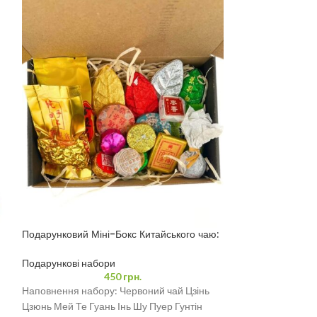
Подарунковий Міні-Бокс Китайського чаю:
Подарунковий на
Пуер, Улун, Білий, Червоний
смаків” | Дегуст
Подарункові набори
Подарункові наб
450
грн.
Наповнення набору: Червоний чай Цзінь
Подарунковий наб
Цзюнь Мей Те Гуань Інь Шу Пуер Гунтін
смаків» – дегуст