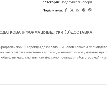
Категорія:
Подарункові набори
Поділитися:
ОДАТКОВА ІНФОРМАЦІЯ
ВІДГУКИ (0)
ДОСТАВКА
рафтовій чорній коробці з декоративним наповнювачем ви знайдете ч
ий чай. Упаковка виконана в чорному мінімалістичному дизайні, що 
любителям чаю, так і тим, хто тільки-но починає знайомство з чайним