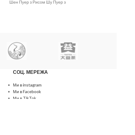
Шен Пуер з Рисом Шу Пуер з
набір китайськог
ідеальний варіан
СОЦ. МЕРЕЖА
Ми в instagram
Ми в Facebook
Ми в TikTok
Ми в Telegram