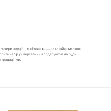
отири порційні міні-саші кращих китайських чаїв:
робить набір універсальним подарунком на будь-
и традиціями.