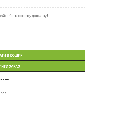
майте безкоштовну доставку!
АТИ В КОШИК
ПИТИ ЗАРАЗ
ажань
араз!