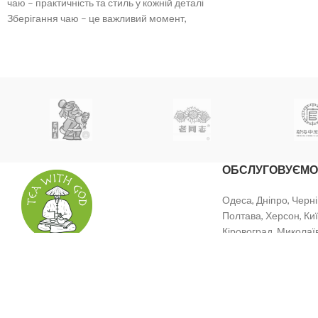
чаю – практичність та стиль у кожній деталі
Зберігання чаю – це важливий момент,
адже
ОБСЛУГОВУЄМО
Одеса, Дніпро, Черні
Полтава, Херсон, Киї
Кіровоград, Миколаїв
Хмельницький, Луцьк,
Україна, Полтава
Франківськ, Тернопіл
Тел: +38 (099) 681 02 39
Email: info@tea-tg.com
TEA WITH GOD
2023
Створення сайту - Mi Web Studio
. ВСІ ПРАВА ЗАХИЩЕНІ