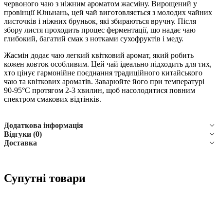
червоного чаю з ніжним ароматом жасміну. Вирощений у
провінції Юньнань, цей чай виготовляється з молодих чайних
листочків і ніжних бруньок, які збираються вручну. Після
збору листя проходить процес ферментації, що надає чаю
глибокий, багатий смак з нотками сухофруктів і меду.
Жасмін додає чаю легкий квітковий аромат, який робить
кожен ковток особливим. Цей чай ідеально підходить для тих,
хто цінує гармонійне поєднання традиційного китайського
чаю та квіткових ароматів. Заварюйте його при температурі
90-95°C протягом 2-3 хвилин, щоб насолодитися повним
спектром смакових відтінків.
Додаткова інформація
Відгуки (0)
Доставка
Супутні товари