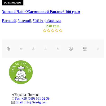
Ф
РОЗПРОДАНО
Зелений Чай “Жасминовий Равлик” 100 грам
Ваговий
,
Зелений
,
Чай із добавками
230
грн.
Додати до списку бажань
Читати далі
Швидкий перегляд
Україна, Полтава
Тел: +38 (099) 681 02 39
Email: info@tea-tg.com