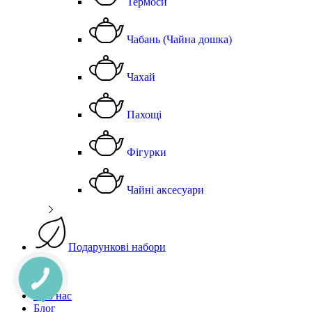
Термоси
Чабань (Чайна дошка)
Чахай
Пахощі
Фігурки
Чайні аксесуари
Подарункові набори
Чай
Акції
Про нас
Блог