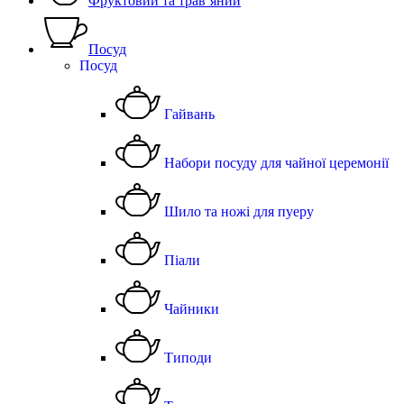
Фруктовий та трав’яний
Посуд
Посуд
Гайвань
Набори посуду для чайної церемонії
Шило та ножі для пуеру
Піали
Чайники
Типоди