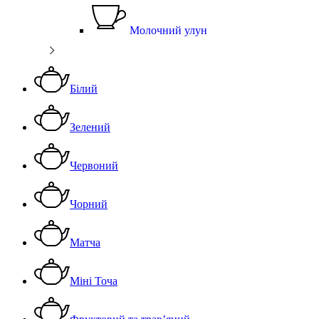
Молочний улун
Білий
Зелений
Червоний
Чорний
Матча
Міні Точа