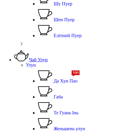
Шу Пуер
Шен Пуер
Елітний Пуер
Чай Улун
Улун
ТОП
Да Хун Пао
Габа
Те Гуань Інь
Женьшень улун